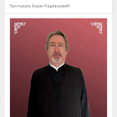
Протојереј Зоран Радивојевић