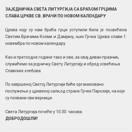
ЗАЈЕДНИЧКА СВЕТА ЛИТУРГИЈА СА БРАЋОМ ГРЦИМА
СЛАВА ЦРКВЕ СВ. ВРАЧИ ПО НОВОМ КАЛЕНДАРУ
Црква коју су нам браћа грци уступили била је посвећена
Светим Врачима Козми и Дамјану, њих Грчка Црква слави 1.
новембра по новом календару.
Као и претходне године тако и ове, за овај диван празник,
служићемо за једничку Свету Литургију и обред освећења
Славских хлебова.
По завршеној Светој Литургији биће организовано
послужење у црквеној сали,од стране Грчке Парохије, на које
су позвани сви верници.
Света Литургија почеће у 10.30. часова.
ДОБРОДОШЛИ!