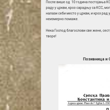
После више од 10 година постојања КСС
раду у цркви, кроз сарадњу са КСС, м
налази себи место у цркви, и кроз рад 
неизмерно помаже.
Нека Господ благослови све жене, сес
творе!
Позивница и 