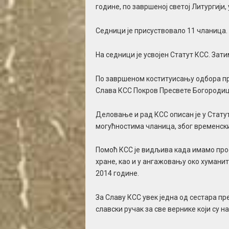
године, по завршеној светој Литургији
Седници је присуствовало 11 чланица.
На седници је усвојен Статут КСС. Зати
По завршеном коституисању одбора при
Слава КСС Покров Пресвете Богородиц
Деловање и рад КСС описан је у Статут
могућностима чланица, због временски
Помоћ КСС је видљива када имамо про
хране, као и у ангажовању око хумани
2014 године.
За Славу КСС увек једна од сестара п
славски ручак за све вернике који су н