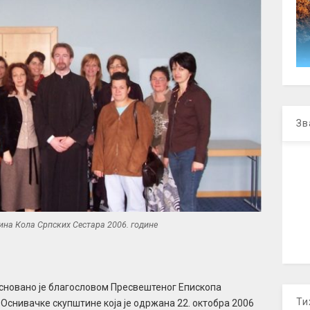
Зв
на Кола Српских Сестара 2006. године
основано је благословом Пресвештеног Епископа
Ти
Оснивачке скупштине која је одржана 22. октобра 2006