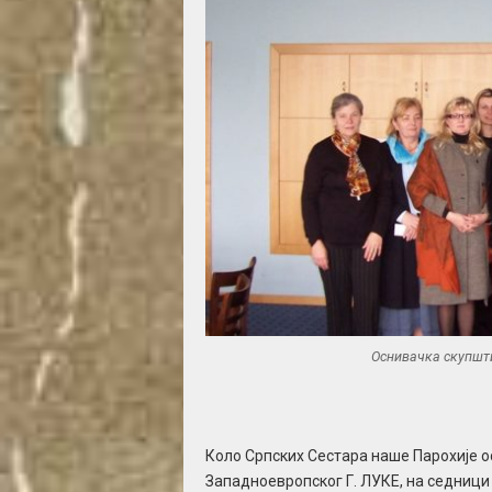
Оснивачка скупшти
Коло Српских Сестара наше Парохије 
Западноевропског Г. ЛУКЕ, на седници 