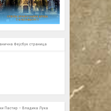
анична Фејсбук страница
хи Пастир – Владика Лука