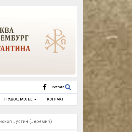
Претрага
ПРАВОСЛАВЉЕ
КОНТАКТ
ископ Јустин (Јеремић)