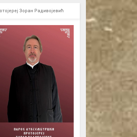
отојереј Зоран Радивојевић