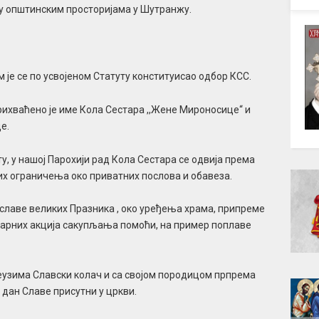
, у општинским просторијама у Шутранжу.
м је се по усвојеном Статуту конституисао одбор КСС.
хваћено је име Кола Сестара ,,Жене Мироносице‘‘ и
е.
у, у нашој Парохији рад Кола Сестара се одвија према
х ограничења око приватних послова и обавеза.
славе великих Празника , око уређења храма, припреме
тарних акција сакупљања помоћи, на пример поплаве
реузима Славски колач и са својом породицом прпрема
а дан Славе присутни у цркви.