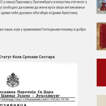
 у нашој Парохији у Луксембургу и искуства стеченог у
огу слободно да кажем да жена кроз своје ангажовање
у цркви себе духовно обогаћује а Цркви Христовој
тре наше, које у храмовима Господњим помажу и добро
Статут Кола Српских Сестара