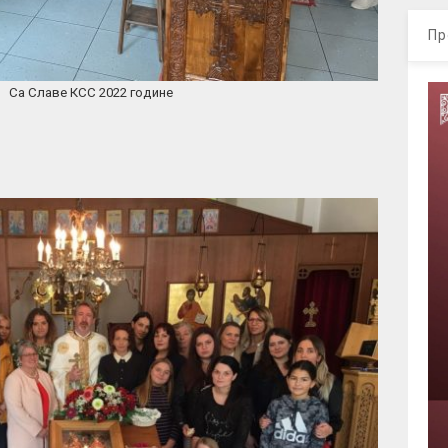
Пр
022 године