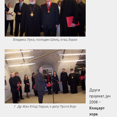
Владика Лука, господин Шилц, отац Зоран
Други
пројекат, јун
2008 –
Г. Др Жан Клод Ларше, о делу Проте Воје
Концерт
хора