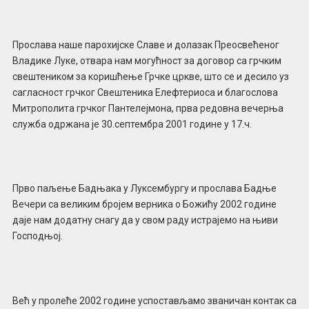
Прослава наше парохијске Славе и долазак Преосвећеног
Владике Луке, отвара нам могућност за договор са грчким
свештеником за коришћење Грчке цркве, што се и десило уз
сагласност грчког Свештеника Елефтериоса и благослова
Митрополита грчког Пантелејмона, прва редовна вечерња
служба одржана је 30.септембра 2001 године у 17.ч.
Прво паљење Бадњака у Луксембургу и прослава Бадње
Вечери са великим бројем верника о Божићу 2002 године
даје нам додатну снагу да у свом раду истрајемо на њиви
Господњој.
Већ у пролеће 2002 године успостављамо званичан контак са