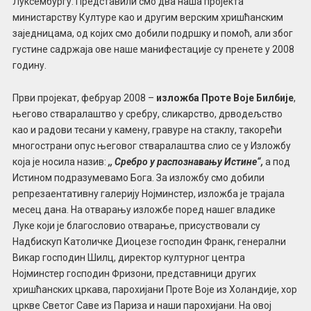
Луксембургу. Представили смо два наша пројекта
министарству Културе као и другим верским хришћанским
заједницама, од којих смо добили подршку и помоћ, али због
густине садржаја ове наше манифестације су пренете у 2008
годину.
Први пројекат, фебруар 2008 –
изложба Проте Воје Билбије
,
његово стваралаштво у сребру, сликарство, дрводељство
као и радови тесани у камену, гравуре на стаклу, такорећи
многострани опус његовог стваралаштва слио се у Изложбу
која је носила назив:
,, Сребро у распознавању Истине“,
а под
Истином подразумевамо Бога. За изложбу смо добили
репрезаентативну галерију Нојминстер, изложба је трајала
месец дана. На отварању изложбе поред нашег владике
Луке који је благословио отварање, присуствовали су
Надбискуп Католичке Диоцезе господин Франк, генерални
Викар господин Шилц, директор културног центра
Нојминстер господин Фризони, представници других
хришћанских цркава, парохијани Проте Воје из Холандије, хор
цркве Светог Саве из Париза и наши парохијани. На овој