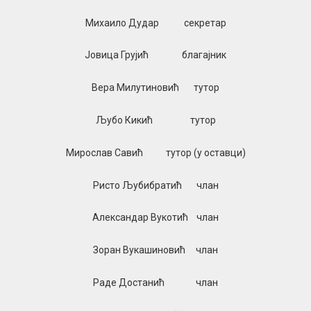
Михаило Дудар секретар
Јовица Грујић благајник
Вера Милутиновић тутор
Љубо Кикић тутор
Мирослав Савић тутор (у оставци)
Ристо Љубибратић члан
Александар Вукотић члан
Зоран Вукашиновић члан
Раде Достанић члан