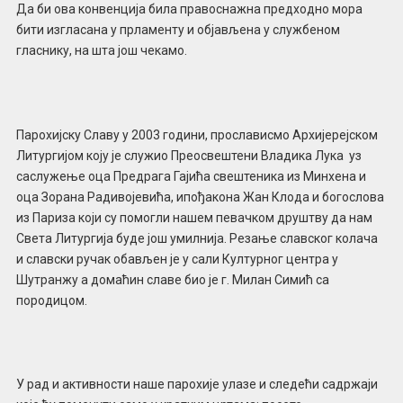
Да би ова конвенција била правоснажна предходно мора
бити изгласана у прламенту и објављена у службеном
гласнику, на шта још чекамо.
Парохијску Славу у 2003 години, прослависмо Архијерејском
Литургијом коју је служио Преосвештени Владика Лука уз
саслужење оца Предрага Гајића свештеника из Минхена и
оца Зорана Радивојевића, ипођакона Жан Клода и богослова
из Париза који су помогли нашем певачком друштву да нам
Света Литургија буде још умилнија. Резање славског колача
и славски ручак обављен је у сали Културног центра у
Шутранжу а домаћин славе био је г. Милан Симић са
породицом.
У рад и активности наше парохије улазе и следећи садржаји