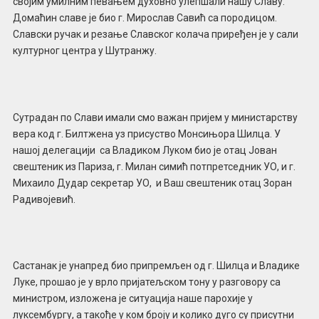
својим умилним певањем духовно улепшали нашу Славу.
Домаћин славе је био г. Мирослав Савић са породицом.
Славски ручак и резање Славског колача приређен је у сали
културног центра у Шутранжу.
Сутрадан по Слави имали смо важан пријем у министарству
вера код г. Билтжена уз присуство Монсињора Шилца. У
нашој делегацији са Владиком Луком био је отац Јован
свештеник из Париза, г. Милан симић потпретседник УО, и г.
Михаило Дудар секретар УО, и Ваш свештеник отац Зоран
Радивојевић.
Састанак је унапред био припремљен од г. Шилца и Владике
Луке, прошао је у врло пријатељском тону у разговору са
министром, изложена је ситуација наше парохије у
луксембургу, а такође у ком броју и колико дуго су присутни