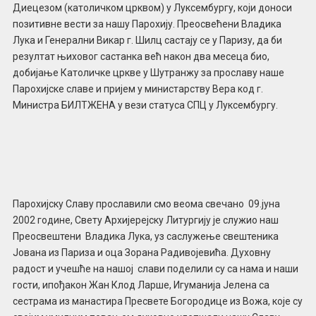
Диецезом (католичком црквом) у Луксембургу, који доноси
позитивне вести за нашу Парохију. Преосвећени Владика
Лука и Генерални Викар г. Шилц састају се у Паризу, да би
резултат њиховог састанка већ након два месеца био,
добијање Католичке цркве у Шутранжу за прославу наше
Парохијске славе и пријем у министарству Вера код г.
Министра БИЛТЖЕНА у вези статуса СПЦ у Луксембургу.
Парохијску Славу прославили смо веома свечано 09.јуна
2002 године, Свету Архијерејску Литургију је служио наш
Преосвештени Владика Лука, уз саслужење свештеника
Јована из Париза и оца Зорана Радивојевића. Духовну
радост и учешће на нашој слави поделили су са нама и наши
гости, ипођакон Жан Клод Ларше, Игуманија Јелена са
сестрама из манастира Пресвете Богородице из Вожа, које су