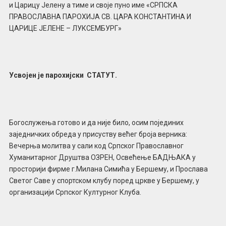
и Царицу Јелену а тиме и своје пуно име «СРПСКА
ПРАВОСЛАВНА ПАРОХИЈА СВ. ЦАРА КОНСТАНТИНА И
ЦАРИЦЕ ЈЕЛЕНЕ – ЛУКСЕМБУРГ»
Усвојен је парохијски СТАТУТ.
Богослужења готово и да није било, осим појединих
заједничких обреда у присуству већег броја верника:
Вечерња молитва у сали код Српског Православног
Хуманитарног Друштва ОЗРЕН, Освећење БАДЊАКА у
просторији фирме г.Милана Симића у Бершему, и Прослава
Светог Саве у спортском клубу поред цркве у Бершему, у
организацији Српског Културног Клуба.