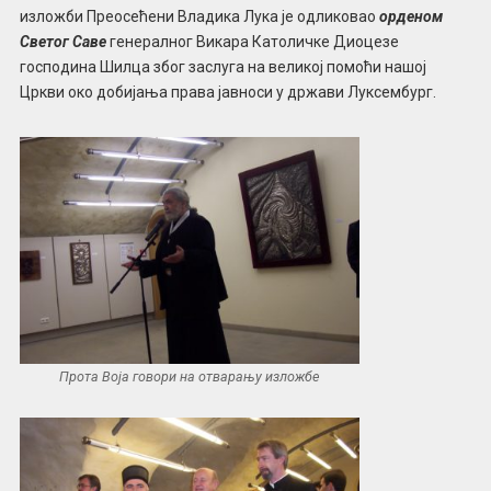
изложби Преосећени Владика Лука је одликовао
орденом
Светог Саве
генералног Викара Католичке Диоцезе
господина Шилца због заслуга на великој помоћи нашој
Цркви око добијања права јавноси у држави Луксембург.
Прота Воја говори на отварању изложбе