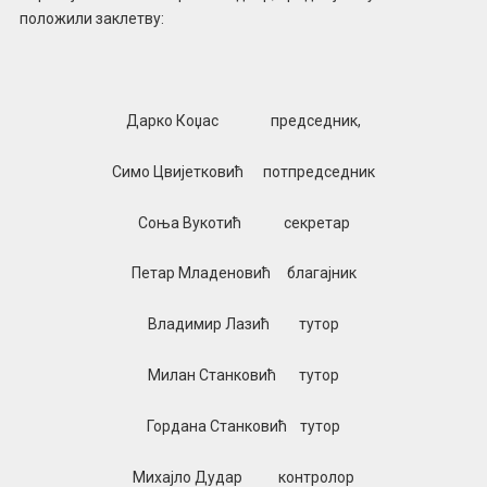
положили заклетву:
Дарко Коџас председник,
Симо Цвијетковић потпредседник
Соња Вукотић секретар
Петар Младеновић благајник
Владимир Лазић тутор
Милан Станковић тутор
Гордана Станковић тутор
Михајло Дудар контролор