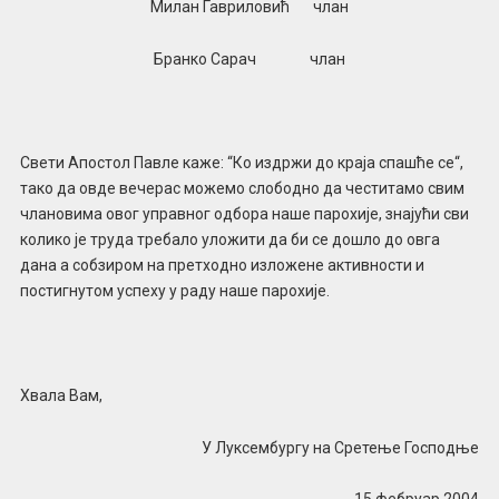
Милан Гавриловић члан
Бранко Сарач члан
Свети Апостол Павле каже: “Ко издржи до краја спашће се“,
тако да овде вечерас можемо слободно да честитамо свим
члановима овог управног одбора наше парохије, знајући сви
колико је труда требало уложити да би се дошло до овга
дана а собзиром на претходно изложене активности и
постигнутом успеху у раду наше парохије.
Хвала Вам,
У Луксембургу на Сретење Господње