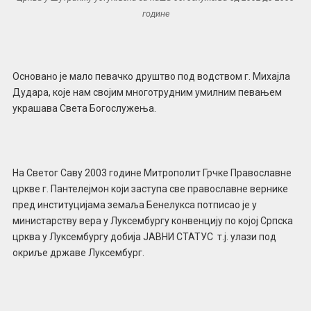
године
Основано је мало певачко друштво под водством г. Михајла
Дудара, које нам својим многотрудним умилним певањем
украшава Света Богослужења.
На Светог Саву 2003 године Митрополит Грчке Православне
цркве г. Пантелејмон који заступа све православне вернике
пред институцијама земаља Бенелукса потписао је у
министарству вера у Луксембургу конвенцију по којој Српска
црква у Луксембургу добија ЈАВНИ СТАТУС т.ј. улази под
окриље државе Луксембург.