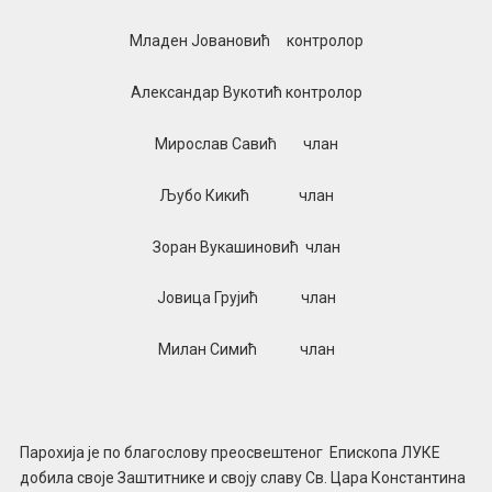
Младен Јовановић контролор
Александар Вукотић контролор
Мирослав Савић члан
Љубо Кикић члан
Зоран Вукашиновић члан
Јовица Грујић члан
Милан Симић члан
Парохија је по благослову преосвештеног Епископа ЛУКЕ
добила своје Заштитнике и своју славу Св. Цара Константина