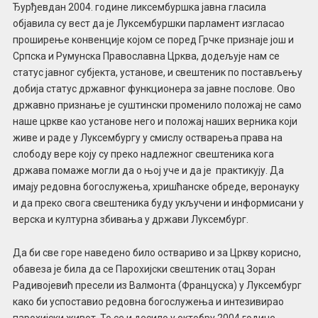
Ђурђевдан 2004. године ликсембуршка јавна гласила
објавила су вест да је Луксембуршки парламент изгласао
проширење конвенције којом се поред Грчке признаје још и
Српска и Румунска Православна Црква, додељује нам се
статус јавног субјекта, установе, и свештеник по постављењу
добија статус државног функционера за јавне послове. Ово
државно признање је суштински променило положај не само
наше цркве као установе него и положај наших верника који
живе и раде у Луксембургу у смислу остварења права на
слободу вере коју су преко надлежног свештеника кога
држава помаже могли да о њој уче и да је практикују. Да
имају редовна богослужења, хришћанске обреде, веронауку
и да преко свога свештеника буду укључени и информисани у
верска и културна збивања у држави Луксембург.
Да би све горе наведено било оствариво и за Цркву корисно,
обавеза је била да се Парохијски свештеник отац Зоран
Радивојевић пресели из Валмонта (Француска) у Луксембург
како би успоставио редовна богослужења и интезивирао
парохијски живот. То се и десило у октобру 2004 године