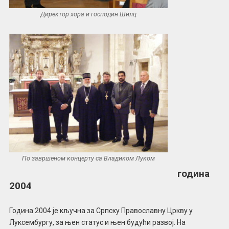
Директор хора и господин Шилц
По завршеном концерту са Владиком Луком
година
2004
Година 2004 је кључна за Српску Православну Цркву у
Луксембургу, за њен статус и њен будући развој. На