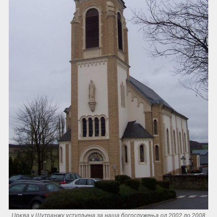
Црква у Шутранжу уступљена за наша богослужења од 2002 до 2008