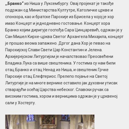
,,Бранко“
из Ниша у Луксембургу. Овај пројекат је такође
подржан од Министарства Култутре, Католичке цркве и
спонзора, као и братске Парохије из Брисела у којој је хор
имао Концерт и једнодневно гостовање. Концерт хора
Бранко којим диригује госпођа Сара Цинцаревић, одржан је у
Сан Мишел Кирхе-црква Светог Архангела Михајила, концерт
је прошао веома запажено. Дргог дана Хор је певао на
Парохијској Слави Свети Цар Константин и Јелена.
Архијерејском Литургијом је началствовао Преосвећени
Владика Лука са више свештеника. У гостима су нам били
отац Бранко и отац Ненад из Ниша, и свештеник Грчке
Парохије отац Елефтериос. Прелепо појање на Светој
Литургије је на многе вернике оставило јак духовни утисак
стварајући осећај Царства небеског. Славски ручак са
високим гостима, хором и верницима одржан је у црквеној
сали у Хостерту.