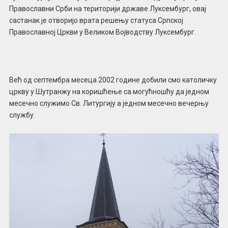
Православни Срби на територији државе Луксембург, овај
састанак је отворијо врата решењу статуса Српској
Православној Цркви у Великом Војводству Луксембург.
Већ од септембра месеца 2002 године добили смо католичку
цркву у Шутранжу на коришћење са могућношћу да једном
месечно служимо Св. Литургију а једном месечно вечерњу
службу.