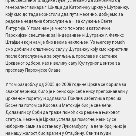
Преосвештеног Владике Луке, успевамо да измолимо од
генералног викара г. Шилца да Католичку цркву у Шутранжу,
коју смо до тада користили два пута месечно, добијемо за
редовна недељна богослужења – за служење Свете
Литургије. У томе нам је много помогао и католички
Парохијски свештеник за Нидеранвен и Шутранж г. Феликс
Штајшен који нам је био веома наклоњен. Уз његову помоћ
смо добили и општинску салу у Шутранжу коју смо користили
после богослужења за окупљања, прославе и састанке
Црквеног одбора, као и велику салу Културног центра за
прославу Парохијске Славе.
У том раздобљу од 2005 до 2008 године Црква се борила за
сваког верника, било је и оних који себе нису препознавали у
црквеном поретку и одлазили. Прилив избеглица прво из
Босне па потом са Косова и Метохије био је све већи.
Долазили су Срби да траже помоћ око решења њиховог
статуса. Некима је Црква успела да помогне, неки су се
изборили сами за останак у Луксембургу, а већи број њих је
на нашу жалост био враћен у Отаџбину. Сви ти људи