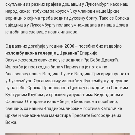
скупљени из разних крајева дошавши у Луксембург, како наш
народ каже: ,,трбухом за крухом“, су чланови наше Цркве,
верници о којима треба водити духовну бригу. Тако се Српска
заједница у Луксембургу полако умножавала а и наша Црква
је добијала све више нових чланова.
Од важних догађаја у години
2006 –
посебно бих издвојио
изложбу икона галерије ,,Црквина“
Епархије
Захумскохерцеговачке коју је водила г-ђа Беба Дражић.
Изложба је претходно била у Паризу па је потом по
благослову нашег Владике Луке и Владике Григорија пренета
у Луксембург. Организацију изложбе у Луксембургу преузели
су на себе, Српска Православна Црква у сарадњи са Српским
Културним Клубом , и српским удружањима Видовданом и
Озреном. Отварање изложбе је је било веома посећено,
свечано, са нашим Владиком, високим гостима Католичке
цркве и монахињама манастира Пресвете Богородице из
Вожа.