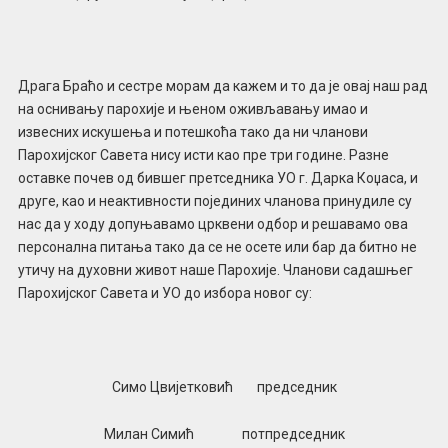
Драга Браћо и сестре морам да кажем и то да је овај наш рад
на оснивању парохије и њеном оживљавању имао и
извесних искушења и потешкоћа тако да ни чланови
Парохијског Савета нису исти као пре три године. Разне
оставке почев од бившег претседника УО г. Дарка Коџаса, и
друге, као и неактивности појединих чланова принудиле су
нас да у ходу допуњавамо црквени одбор и решавамо ова
персонална питања тако да се не осете или бар да битно не
утичу на духовни живот наше Парохије. Чланови садашњег
Парохијског Савета и УО до избора новог су:
Симо Цвијетковић председник
Милан Симић потпредседник