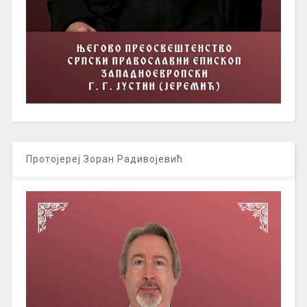
Протојереј Зоран Радивојевић