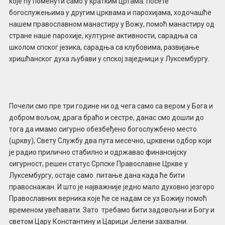
које ћу поменути само у кратким цртама: посете
богослужењима у другим црквама и парохијама, ходочашће
нашем православном манастиру у Вожу, помоћ манастиру од
стране наше парохије, културне активности, сарадња са
школом спског језика, сарадња са клубовима, развијање
хришћанског духа љубави у спској заједници у Луксембургу.
Почели смо пре три године ни од чега само са вером у Бога и
добром вољом, драга браћо и сестре, данас смо дошли до
тога да имамо сигурно обезбеђено богослужбено место
(цркву), Свету Службу два пута месечно, црквени одбор који
је радио прилично стабилно и одржавао финансијску
сигурност, решен статус Српске Православне Цркве у
Луксембургу, остаје само питање дана када ће бити
правоснажан. И што је најважније једно мало духовно језгоро
Православних верника које ће се надам се уз Божију помоћ
временом увећавати. Зато требамо бити задовољни и Богу и
светом Цару Константину и Царици Јелени захвални.