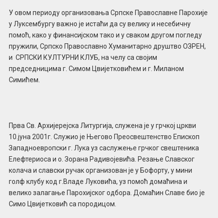
У овом периоду организовања Српске Православне Парохије
у Луксембургу важно је истаћи да су велику и несебичну
помоћ, како у финансијском тако и у сваком другом погледу
пружили, Српско Православно Хуманитарно друштво ОЗРЕН,
и СРПСКИ КУЛТУРНИ КЛУБ, на челу са својим
председницима г. Симом Цвијетковићем и г. Миланом
Симићем.
Прва Св. Архијерејска Литургија, служена је у грчкој цркви
10.јуна 2001г. Служио је Његово Преосвештенство Епископ
Западноевропски г. Лука уз саслужење грчког свештеника
Елефтериоса и о. Зорана Радивојевића. Резање Славског
колача и славски ручак организован је у Бофорту, у мини
голф клубу код г.Владе Луковића, уз помоћ домаћина и
велико залагање Парохијског одбора. Домаћин Славе био је
Симо Цвијетковић са породицом.