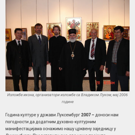
Изложбе икона, организатори изложбе са Владиком Луком, мај 2006
године
Година културе у држави Луксембург
2007 –
доноси нам
погодности да додатним духовно-културним
манифестацијама оснажимо нашу црквену заједницу у