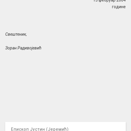
15.фебруар 2004
године
Свештеник,
Зоран Радивојевић
Епископ Јустин (Јеремић)