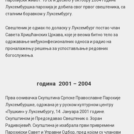
Луксембуршка парохија је добила свог првог свештеника, са
сталним боравком у Луксембургу.
Свештеник је одмах по доласку у Луксембург постао члан
Савета Хришћанских Цркава, које је веома битно тело за
одржавање међуконфесионалних односа и радио на
проналажењу решења за успостављање редовних
богослужења.
година 2001 – 2004
Прва оснивачка Скупштина Српске Православне Парохије
Луксембуршке, одржана је у руском културном центру
«Пушкин» у Луксембургу, 14. Јануара 2001 године.
Скупштином је Председавао Свештеник о. Зоран
Радивојевић. Скупштина је изабрала први привремени
Парохијски Савет и Управни Одбор, пред којом су чланови