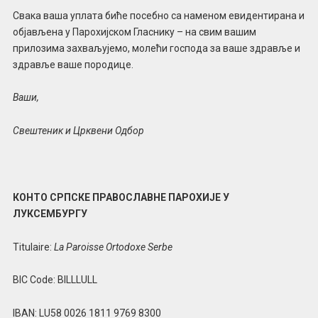
Свака ваша уплата биће посебно са наменом евидентирана и
објављена у Парохијском Гласнику – на свим вашим
прилозима захваљујемо, молећи господа за ваше здравље и
здравље ваше породице.
Ваши,
Свештеник и Црквени Одбор
КОНТО СРПСКЕ ПРАВОСЛАВНЕ ПАРОХИЈЕ У
ЛУКСЕМБУРГУ
Titulaire:
La Paroisse Ortodoxe Serbe
BIC Code: BILLLULL
IBAN: LU58 0026 1811 9769 8300