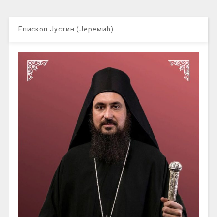
Епископ Јустин (Јеремић)