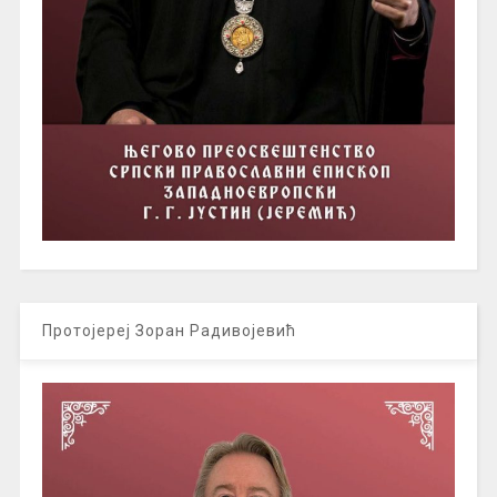
Протојереј Зоран Радивојевић