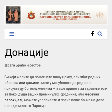
Донације
Драга Браћо и сестре,
Ви који желите да помогнете вашу цркву, али због радних
обавеза или даљине нисте у могућности да редовно
присуствују богослужењима – ваше прилоге за здравље, или
за покој душа ваших преминулих сродника, или
месечни
парохијал,
можете уплаћивати и преко ваше банке на доле
наведени конто Парохије.