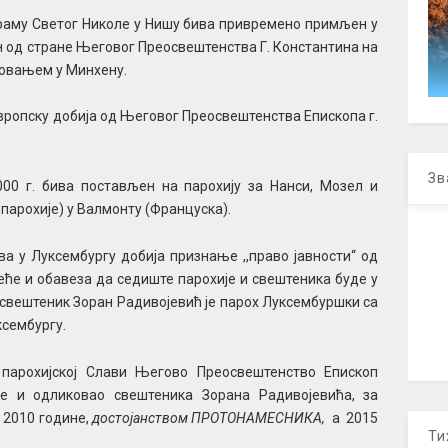
аму Светог Николе у Нишу бива привремено примљен у
 од стране Његовог Преосвештенства Г. Константина на
новањем у Минхену.
вропску добија од Његовог Преосвештенства Епископа г.
Зв
00 г. бива постављен на парохију за Нанси, Мозел и
арохије) у Валмонту (Француска).
а у Луксембургу добија признање ,,право јавности“ од
ће и обавеза да седиште парохије и свештеника буде у
 свештеник Зоран Радивојевић је парох Луксембуршки са
ксембургу.
о парохијској Слави Његово Преосвештенство Епископ
је и одликовао свештеника Зорана Радивојевића, за
 2010 године,
достојанством ПРОТОНАМЕСНИКА,
а 2015
Ти