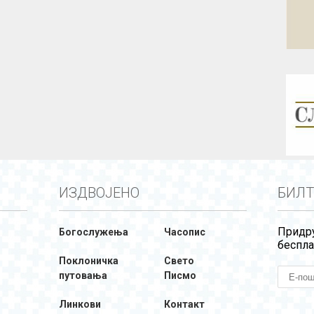
ИЗДВОЈЕНО
БИЛТ
Придру
Богослужења
Часопис
беспла
Поклоничка
Свето
путовања
Писмо
Линкови
Контакт