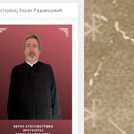
отојереј Зоран Радивојевић