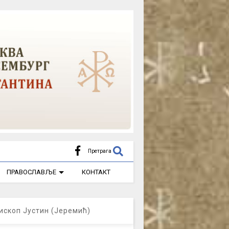
Претрага
ПРАВОСЛАВЉЕ
КОНТАКТ
ископ Јустин (Јеремић)