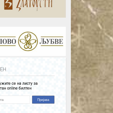
ЕН
жите се на листу за
тан online билтен