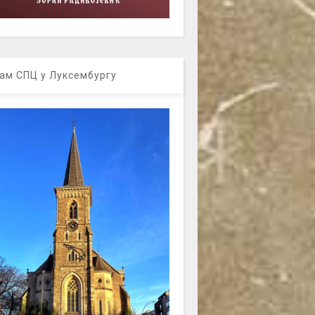
ам СПЦ у Луксембургу