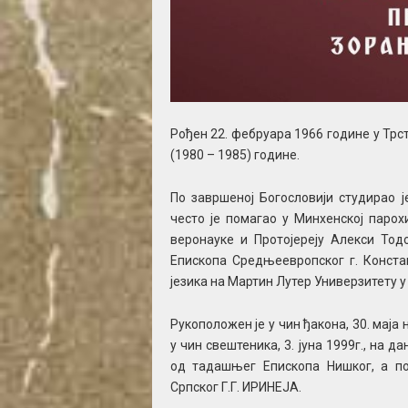
Рођен 22. фебруара 1966 године у Трст
(1980 – 1985) године.
По завршеној Богословији студирао 
често је помагао у Минхенској паро
веронауке и Протојереју Алекси То
Епископа Средњеевропског г. Конста
језика на Мартин Лутер Универзитету у
Рукоположен је у чин ђакона, 30. маја
у чин свештеника, 3. јуна 1999г., на 
од тадашњег Епископа Нишког, а п
Српског Г.Г. ИРИНЕЈА.