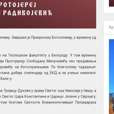
Хр
енику. Завршио је Призренску Богословију, у времену од
је на Теолошком факултету у Београду. У том времену
хији Протојереју Слободану Милуновићу око предавања
доровићу на богослужењима. По благослову тадашњег
нтина добија стипендију од ЕКД-а за учење немачког
 Хале-у.
 на Тројицу-Духове у храму Светог оца Николаја у Нишу, а
дан Светог Цара Константина и Царице Јелене у Сврљигу,
отом Његове Светости блаженопочившег Патријараха