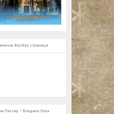
анична Фејсбук страница
хи Пастир – Владика Лука