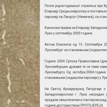
После једногодишњег служења при Хр
Епархију Средњоевропску и постављен
парохију за Ландсут (Немачка), са ста
Канонски пријем за Епархију Западное
Луке у септембру 2000 године.
Актом Епископа од 15. Септембра 20
Луксембург са становањем (седиштем п
Године 2004 Српска Православна Цркв
Луксембуршке државе те се тиме наме
Луксембургу. Од октобра 2004 године
становањем (седиштем парохије) у Лу
На Светој Архијерејској Литургији 
Западноевропски г. Лука наградио 
предани свештенички и пастирски рад,
године
достојанством
ПРОТОЈЕРЕЈА.