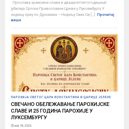
Прослава храмовне славе и двадесетпетогодишњег
јубилеја Српске Православне Цркве у Луксембургу У
недељу прву по Духовима – Недељу Свих Св [...]
Прочитај
више
ПАРОХИЈА СВЕТОГ ЦАРА КОНСТАНТИНА И ЦАРИЦЕ ЈЕЛЕНЕ
СВЕЧАНО ОБЕЛЕЖАВАЊЕ ПАРОХИЈСКЕ
СЛАВЕ И 25 ГОДИНА ПАРОХИЈЕ У
ЛУКСЕМБУРГУ
мај 18, 2026