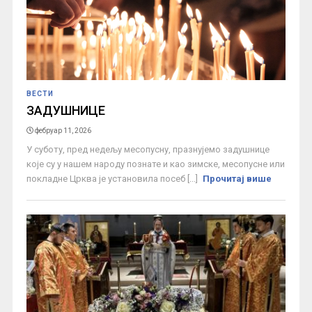
ВЕСТИ
ЗАДУШНИЦЕ
фебруар 11, 2026
У суботу, пред недељу месопусну, празнујемо задушнице
које су у нашем народу познате и као зимске, месопусне или
покладне Црква је установила посеб [...]
Прочитај више