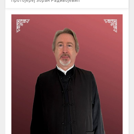
Протојереј Зоран Радивојевић