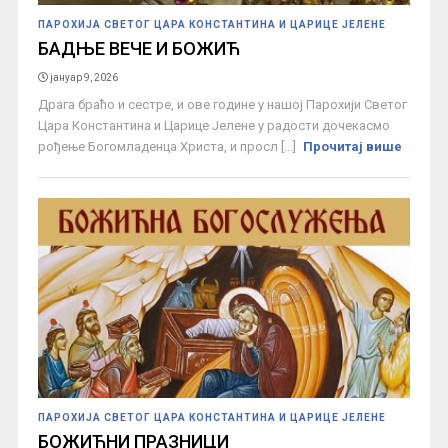
ПАРОХИЈА СВЕТОГ ЦАРА КОНСТАНТИНА И ЦАРИЦЕ ЈЕЛЕНЕ
БАДЊЕ ВЕЧЕ И БОЖИЋ
јануар 9, 2026
Драга браћо и сестре, и ове године у нашој Парохији Светог
Цара Константина и Царице Јелене у радости дочекасмо
рођење Богомладенца Христа, и просл [...]
Прочитај више
ПАРОХИЈА СВЕТОГ ЦАРА КОНСТАНТИНА И ЦАРИЦЕ ЈЕЛЕНЕ
БОЖИЋНИ ПРАЗНИЦИ