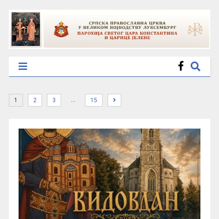
…
1
2
3
15