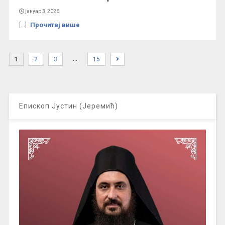
јануар 3, 2026
[...]
Прочитај више
…
1
2
3
15
Епископ Јустин (Јеремић)