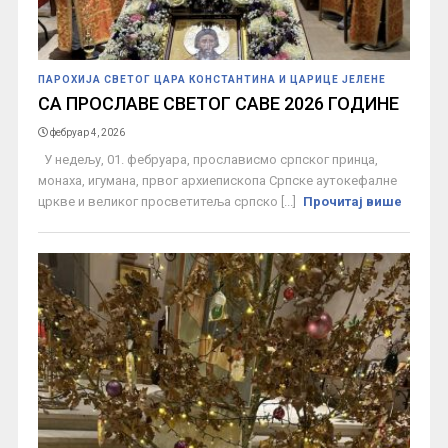
ПАРОХИЈА СВЕТОГ ЦАРА КОНСТАНТИНА И ЦАРИЦЕ ЈЕЛЕНЕ
СА ПРОСЛАВЕ СВЕТОГ САВЕ 2026 ГОДИНЕ
фебруар 4, 2026
У недељу, 01. фебруара, прослависмо српског принца,
монаха, игумана, првог архиепископа Српске аутокефалне
цркве и великог просветитеља српско [...]
Прочитај више