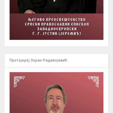
Протојереј Зоран Радивојевић