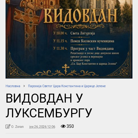
Насловна
Парохија Светог Цара Константина и Царице Јелене
ВИДОВДАН У
ЛУКСЕМБУРГУ
350
O. Zoran
јун 26, 2026 12:06