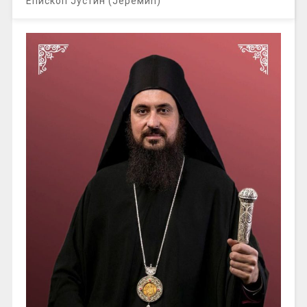
Епископ Јустин (Јеремић)