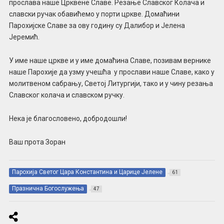
прослава наше Црквене Славе. Резање Славског Колача и
славски ручак обавићемо у порти цркве. Домаћини
Парохијске Славе за ову годину су Далибор и Јелена
Јеремић.
У име наше цркве и у име домаћина Славе, позивам вернике
наше Парохије да узму учешћа у прослави наше Славе, како у
молитвеном сабрању, Светој Литургији, тако и у чину резања
Славског колача и славском ручку.
Нека је благословено, добродошли!
Ваш прота Зоран
Парохија Светог Цара Константина и Царице Јелене
61
Празнична Богослужења
47