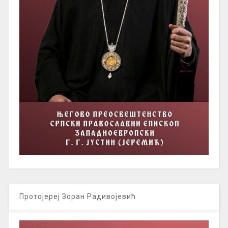
Протојереј Зоран Радивојевић