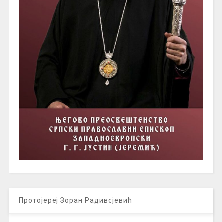
Протојереј Зоран Радивојевић