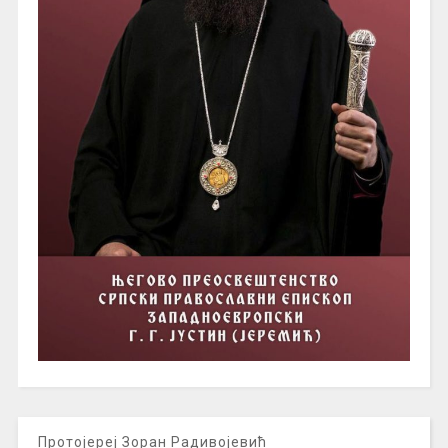
Протојереј Зоран Радивојевић