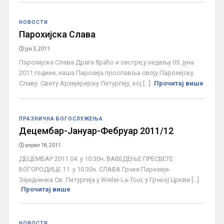
НОВОСТИ
Парохијскa Слава
јун 3, 2011
Парохијскa Слава Драга браћо и сестре,у недељу 05. јуна
2011 године, наша Парохија прославља своју Парохијску
Славу. Свету Архијерејску Литургију, кој [...]
Прочитај више
ПРАЗНИЧНА БОГОСЛУЖЕЊА
Децембар-Јануар-Фебруар 2011/12
април 18, 2011
ДЕЦЕМБАР 2011 04. у 10.30ч. ВАВЕДЕЊЕ ПРЕСВЕТЕ
БОГОРОДИЦЕ 11. у 10.30ч. СЛАВА Грчке Парохије-
Заједничка Св. Литургија у Weiler-La-Tour, у Грчкој Цркви [...]
Прочитај више
НОВОСТИ