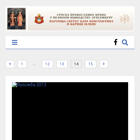
…
1
12
13
14
15