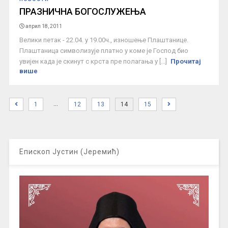
ПРАЗНИЧНА БОГОСЛУЖЕЊА
април 18, 2011
Велики петак - 22.04. у 19.00ч., изношење Плаштанице.
Плаштаница символизује платно у коме је Господ био
увијен када је скинут с крста пре полагања у [...]
Прочитај
више
…
1
12
13
14
15
Епископ Јустин (Јеремић)