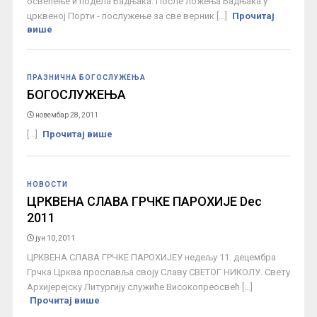
освећење и подела Бадњака. После ложења Бадњака у
црквеној Порти - послужење за све верник [...]
Прочитај
више
ПРАЗНИЧНА БОГОСЛУЖЕЊА
БОГОСЛУЖЕЊА
новембар 28, 2011
[...]
Прочитај више
НОВОСТИ
ЦРКВЕНА СЛАВА ГРЧКЕ ПАРОХИЈЕ Dec
2011
јун 10, 2011
ЦРКВЕНА СЛАВА ГРЧКЕ ПАРОХИЈЕУ недељу 11. децембра
Грчка Црква прославља своју Славу СВЕТОГ НИКОЛУ. Свету
Архијерејску Литургију служиће Високопреосвећ [...]
Прочитај више