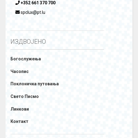
+352 661 370 700
spclux@pt.lu
ИЗДВОЈЕНО
Богослужења
Часопис
Поклоничка путовања
Свето Писмо
Линкови
Контакт