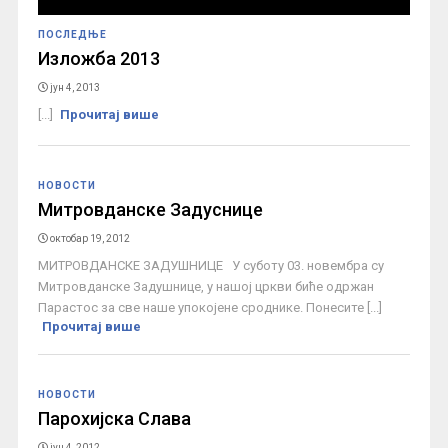
ПОСЛЕДЊЕ
Изложба 2013
јун 4, 2013
[...]
Прочитај више
НОВОСТИ
Митровданске Задуснице
октобар 19, 2012
МИТРОВДАНСКЕ ЗАДУШНИЦЕ У суботу 03. новембра су
Митровданске Задушнице, у нашој цркви биће одржан
Парастос за све наше упокојене сроднике. Понесите [...]
Прочитај више
НОВОСТИ
Парохијска Слава
јун 4, 2012