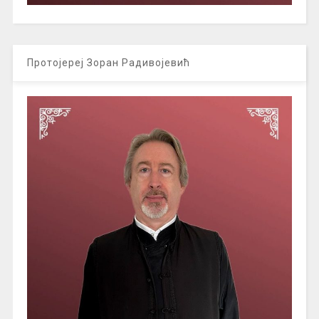
Протојереј Зоран Радивојевић