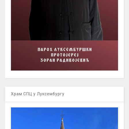
Храм СПЦ у Луксембургу