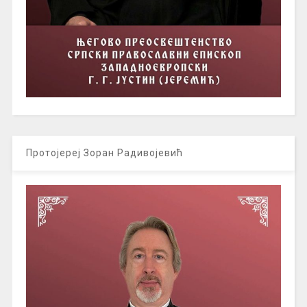
Протојереј Зоран Радивојевић