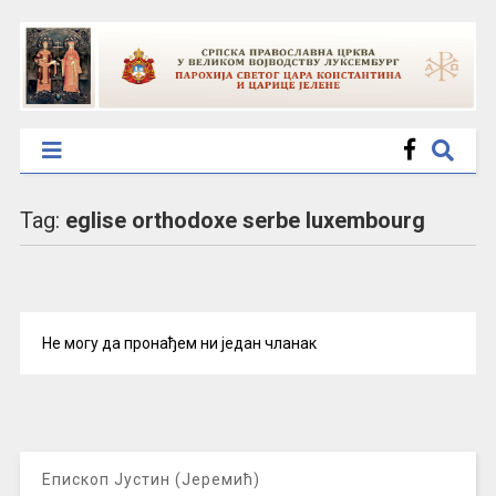
Tag:
eglise orthodoxe serbe luxembourg
Не могу да пронађем ни један чланак
Епископ Јустин (Јеремић)