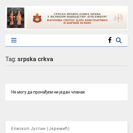
Tag:
srpska crkva
Не могу да пронађем ни један чланак
Епископ Јустин (Јеремић)