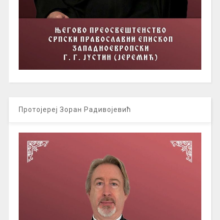
Протојереј Зоран Радивојевић