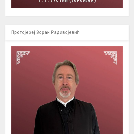
Протојереј Зоран Радивојевић