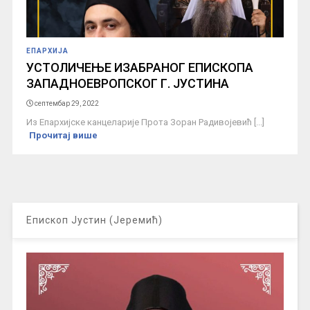
ЕПАРХИЈА
УСТОЛИЧЕЊЕ ИЗАБРАНОГ ЕПИСКОПА
ЗАПАДНОЕВРОПСКОГ Г. ЈУСТИНА
септембар 29, 2022
Из Епархијске канцеларије Прота Зоран Радивојевић [...]
Прочитај више
Епископ Јустин (Јеремић)