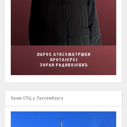
Храм СПЦ у Луксембургу