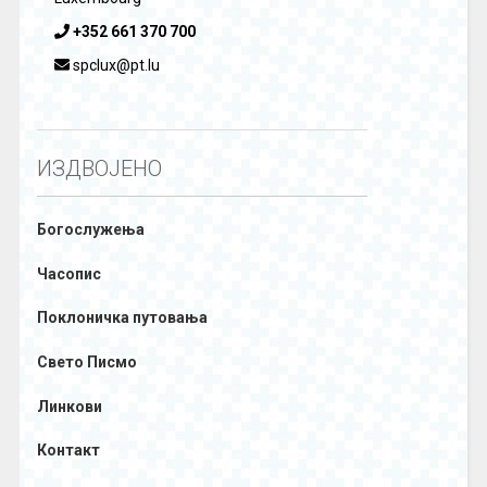
+352 661 370 700
spclux@pt.lu
ИЗДВОЈЕНО
Богослужења
Часопис
Поклоничка путовања
Свето Писмо
Линкови
Контакт