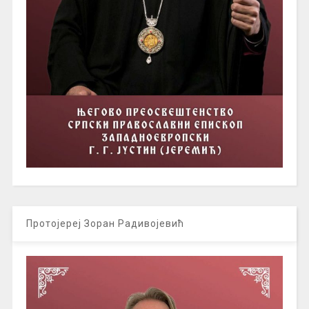
Протојереј Зоран Радивојевић