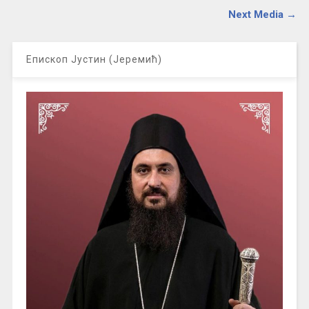
Next Media →
Епископ Јустин (Јеремић)