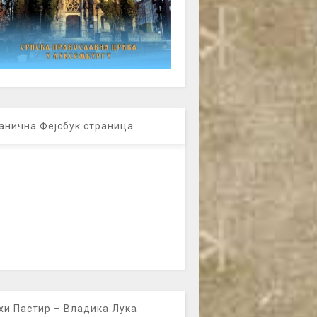
анична Фејсбук страница
хи Пастир – Владика Лука