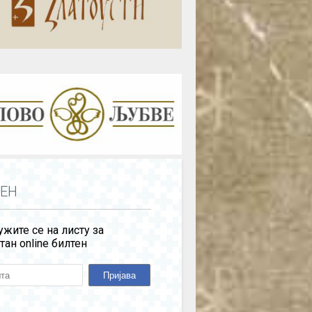
ЕН
жите се на листу за
тан online билтен