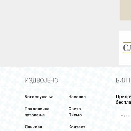
ИЗДВОЈЕНО
БИЛТ
Придру
Богослужења
Часопис
беспла
Поклоничка
Свето
путовања
Писмо
Линкови
Контакт