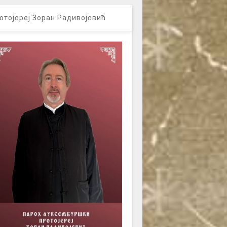
отојереј Зоран Радивојевић