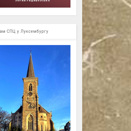
ам СПЦ у Луксембургу