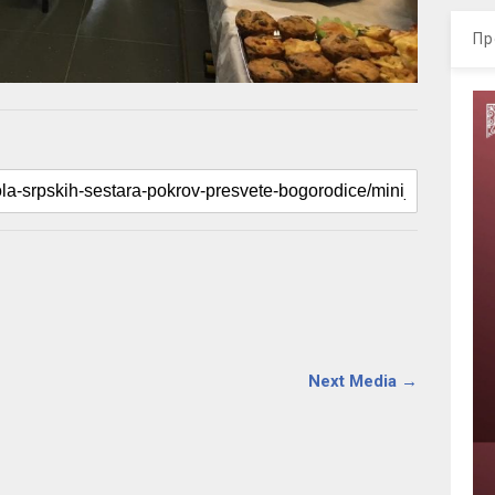
Пр
Next Media →