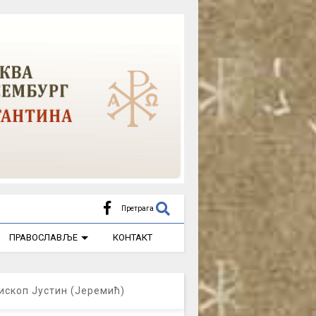
Претрага
ПРАВОСЛАВЉЕ
КОНТАКТ
ископ Јустин (Јеремић)