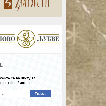
ЕН
жите се на листу за
тан online билтен