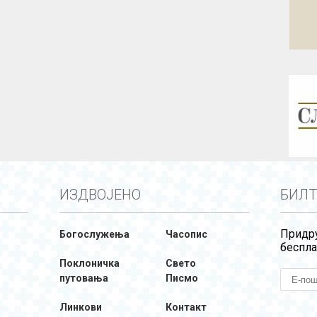
ИЗДВОЈЕНО
БИЛТ
Придру
Богослужења
Часопис
беспла
Поклоничка
Свето
путовања
Писмо
Линкови
Контакт