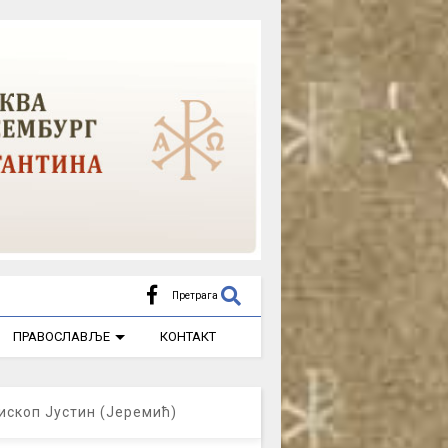
Претрага
ПРАВОСЛАВЉЕ
КОНТАКТ
ископ Јустин (Јеремић)