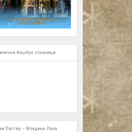
анична Фејсбук страница
хи Пастир – Владика Лука