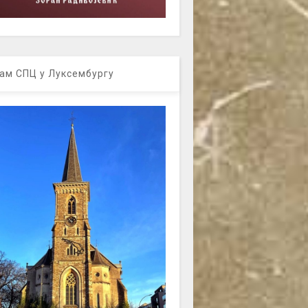
ам СПЦ у Луксембургу