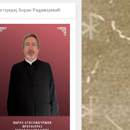
отојереј Зоран Радивојевић