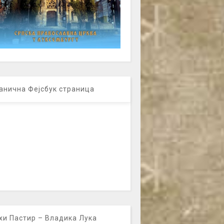
анична Фејсбук страница
хи Пастир – Владика Лука