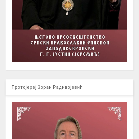
Протојереј Зоран Радивојевић