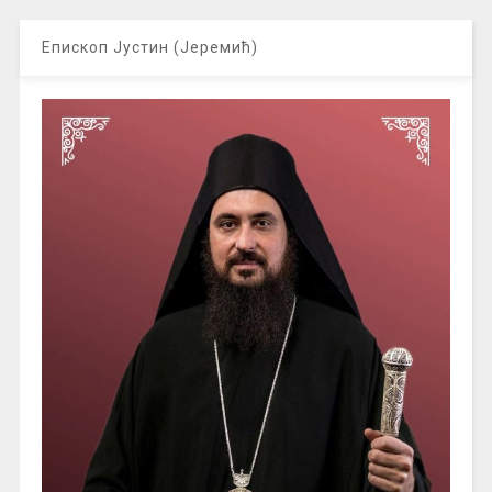
Епископ Јустин (Јеремић)