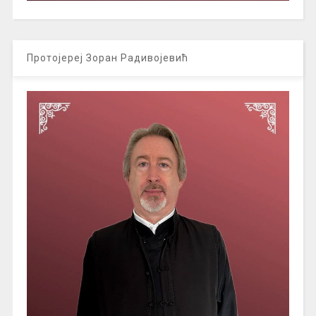
Протојереј Зоран Радивојевић