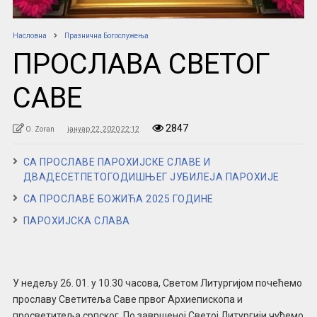
Насловна
Празнична Богослужења
ПРОСЛАВА СВЕТОГ
САВЕ
2847
O. Zoran
јануар 22, 2020 22:12
СА ПРОСЛАВЕ ПАРОХИЈСКЕ СЛАВЕ И
ДВАДЕСЕТПЕТОГОДИШЊЕГ ЈУБИЛЕЈА ПАРОХИЈЕ
СА ПРОСЛАВЕ БОЖИЋА 2025 ГОДИНЕ
ПАРОХИЈСКА СЛАВА
У недељу 26. 01. у 10.30 часова, Светом Литургијом почећемо
прославу Светитеља Саве првог Архиепископа и
просветитеља српског. По завршеној Светој Литургији чућемо