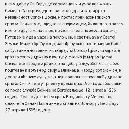
и сам дође у Св. Гору где се замонаши и умре као монах
Симеон. Сава је издејствовао код цара и патријарха,
независност Српске Цркве, и постао први архиепископ
српски. Подигао је, заједно са својим оцем, Хиландар, а потом
и многе друге манастире, цркве и школе по земљи српској.
Путовао је у два маха на поклоњење светињама у Светој
Земљи. Мирио браћу своју, завађену око власти; мирио Србе
са суседима њиховим, и стварајући Српску Цркву стварао је
кроз то српску државу и културу. Уносио је мир међу све
балканске народе и радио је на добру свију, због чега је био
поштован и вољен од свију Балканаца. Народу српском он је
дао хришћанску душу, која није пропала са пропашћу државе
српске. Скончао је у Трнову у време цара Асена, разболевши
се после службе Божије на Богојављење, 12. јануара 1236
године. Тело му је пренео краљ Владислав у Милешево,
одакле га Синан Паша диже и спали на Врачару у Београду,
27. априла 1595 године.