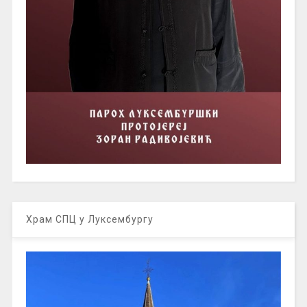
Храм СПЦ у Луксембургу