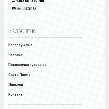
+352 661 370 700
spclux@pt.lu
ИЗДВОЈЕНО
Богослужења
Часопис
Поклоничка путовања
Свето Писмо
Линкови
Контакт