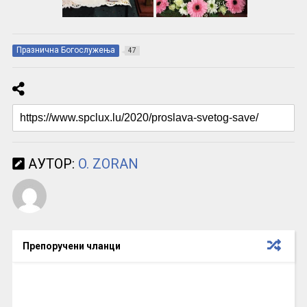
Празнична Богослужења
47
АУТОР:
O. ZORAN
Препоручени чланци