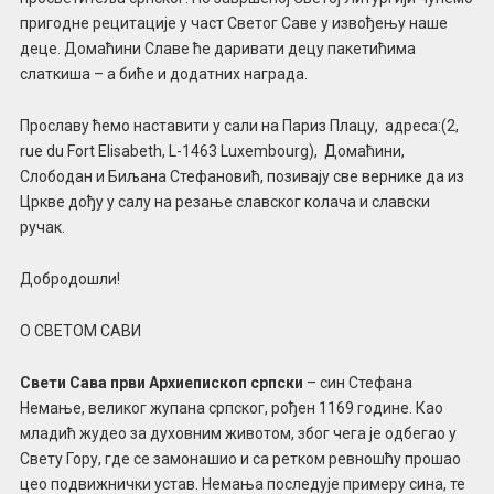
пригодне рецитације у част Светог Саве у извођењу наше
деце. Домаћини Славе ће даривати децу пакетићима
слаткиша – а биће и додатних награда.
Прославу ћемо наставити у сали на Париз Плацу, адреса:(2,
rue du Fort Elisabeth, L-1463 Luxembourg), Домаћини,
Слободан и Биљана Стефановић, позивају све вернике да из
Цркве дођу у салу на резање славског колача и славски
ручак.
Добродошли!
О СВЕТОМ САВИ
Свети Сава први Архиепископ српски
– син Стефана
Немање, великог жупана српског, рођен 1169 године. Као
младић жудео за духовним животом, због чега је одбегао у
Свету Гору, где се замонашио и са ретком ревношћу прошао
цео подвижнички устав. Немања последује примеру сина, те