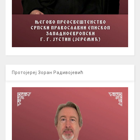
Протојереј Зоран Радивојевић