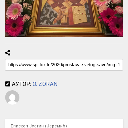
АУТОР:
O. ZORAN
Епископ Јустин (Јеремић)