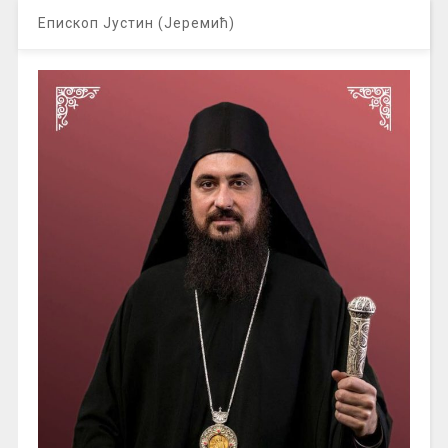
Епископ Јустин (Јеремић)