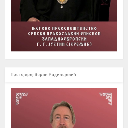
Протојереј Зоран Радивојевић