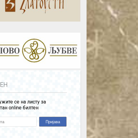
ЕН
жите се на листу за
тан online билтен