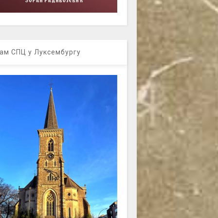
ам СПЦ у Луксембургу