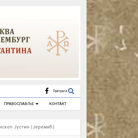
Претрага
ПРАВОСЛАВЉЕ
КОНТАКТ
ископ Јустин (Јеремић)