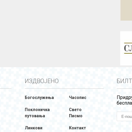
ИЗДВОЈЕНО
БИЛТ
Придру
Богослужења
Часопис
беспла
Поклоничка
Свето
путовања
Писмо
Линкови
Контакт