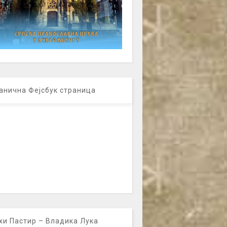
анична Фејсбук страница
хи Пастир – Владика Лука