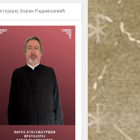
отојереј Зоран Радивојевић