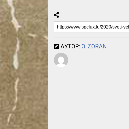
АУТОР:
O. ZORAN