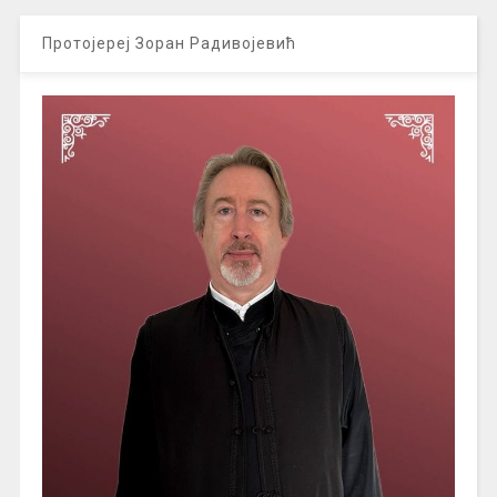
Протојереј Зоран Радивојевић