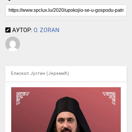
АУТОР:
O. ZORAN
Епископ Јустин (Јеремић)