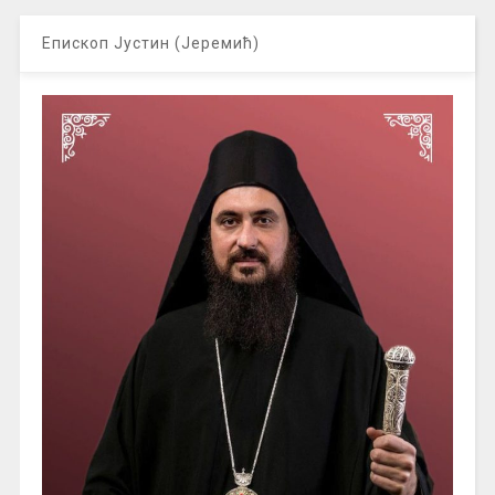
Епископ Јустин (Јеремић)