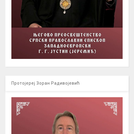
Протојереј Зоран Радивојевић