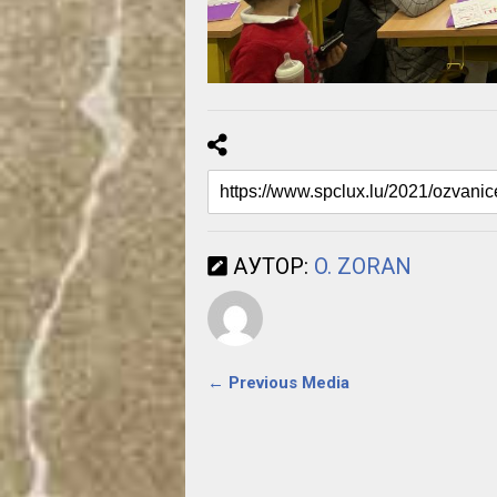
АУТОР:
O. ZORAN
← Previous Media