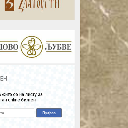
ЕН
жите се на листу за
тан online билтен