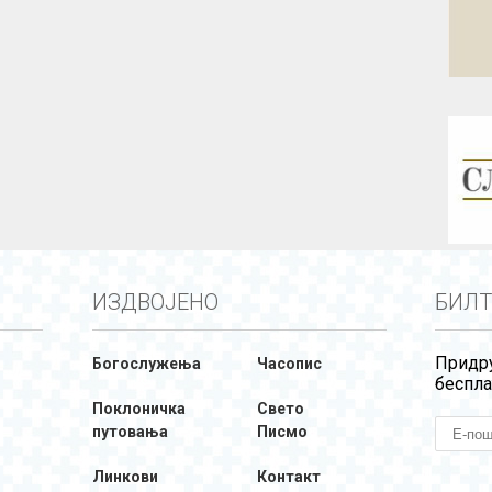
ИЗДВОЈЕНО
БИЛТ
Придру
Богослужења
Часопис
беспла
Поклоничка
Свето
путовања
Писмо
Линкови
Контакт