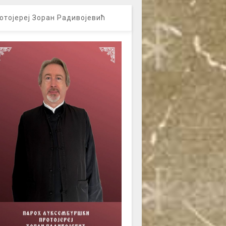
отојереј Зоран Радивојевић