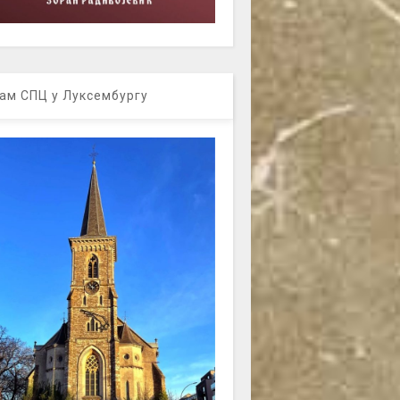
ам СПЦ у Луксембургу