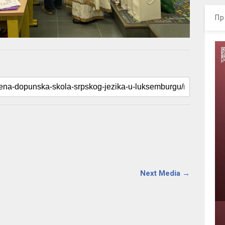
Пр
Next Media →