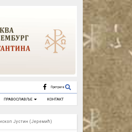
Претрага
ПРАВОСЛАВЉЕ
КОНТАКТ
ископ Јустин (Јеремић)