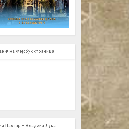
анична Фејсбук страница
хи Пастир – Владика Лука