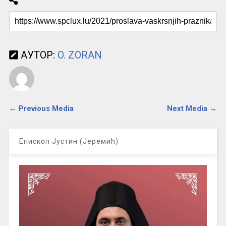
АУТОР:
O. ZORAN
← Previous Media
Next Media →
Епископ Јустин (Јеремић)