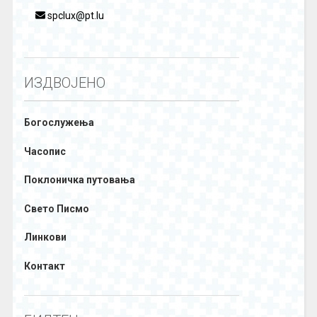
spclux@pt.lu
ИЗДВОЈЕНО
Богослужења
Часопис
Поклоничка путовања
Свето Писмо
Линкови
Контакт