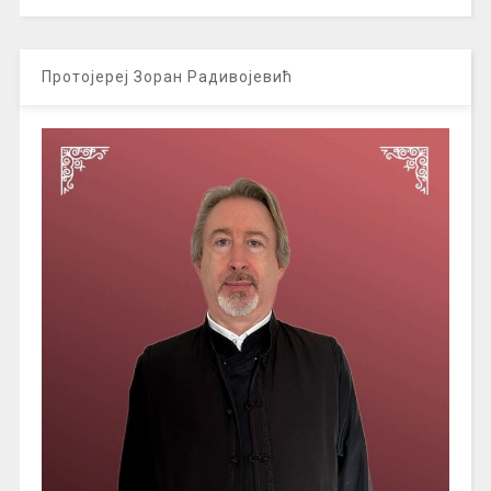
Протојереј Зоран Радивојевић