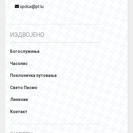
spclux@pt.lu
ИЗДВОЈЕНО
Богослужења
Часопис
Поклоничка путовања
Свето Писмо
Линкови
Контакт