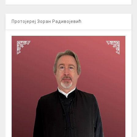
Протојереј Зоран Радивојевић