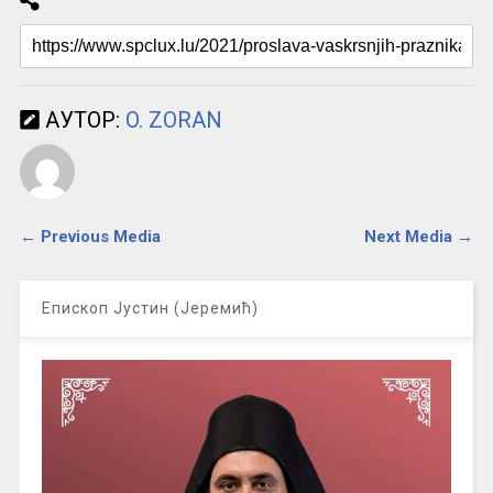
АУТОР:
O. ZORAN
← Previous Media
Next Media →
Епископ Јустин (Јеремић)