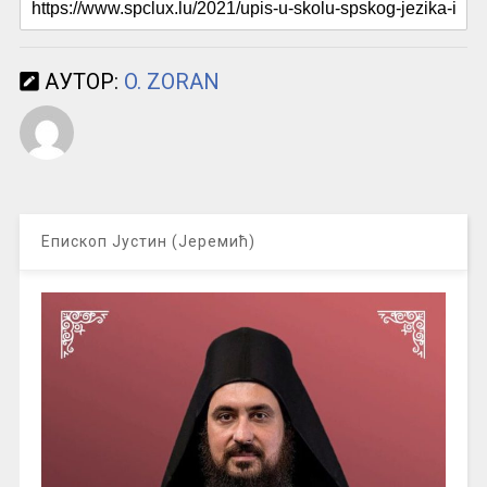
АУТОР:
O. ZORAN
Епископ Јустин (Јеремић)