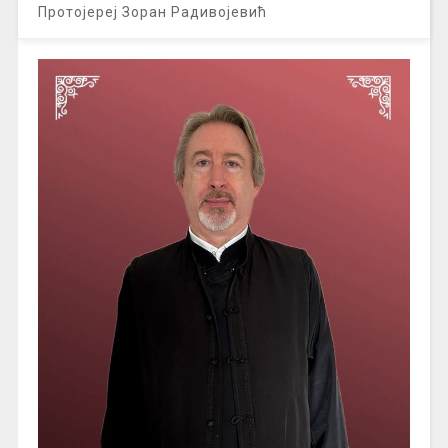
Протојереј Зоран Радивојевић