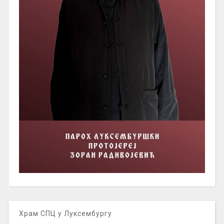
Храм СПЦ у Луксембургу