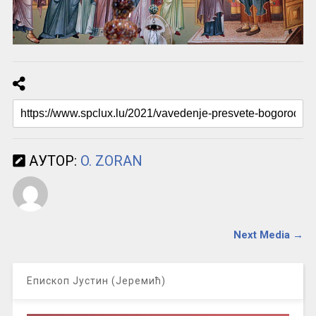
АУТОР:
O. ZORAN
Next Media →
Епископ Јустин (Јеремић)