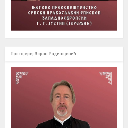
Протојереј Зоран Радивојевић