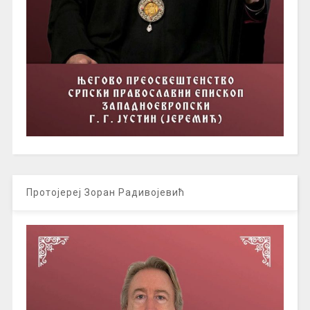
Протојереј Зоран Радивојевић