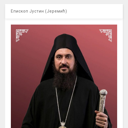
Епископ Јустин (Јеремић)