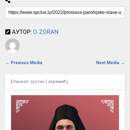
АУТОР:
O. ZORAN
← Previous Media
Next Media →
Епископ Јустин (Јеремић)