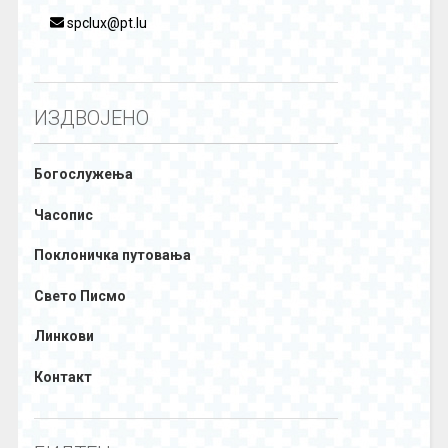
spclux@pt.lu
ИЗДВОЈЕНО
Богослужења
Часопис
Поклоничка путовања
Свето Писмо
Линкови
Контакт