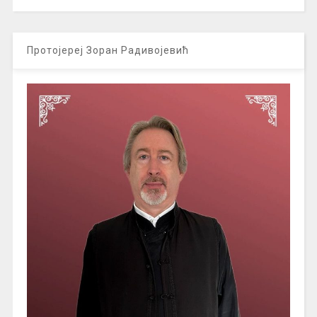
Протојереј Зоран Радивојевић