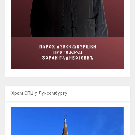
Храм СПЦ у Луксембургу