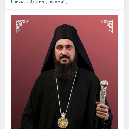
Епископ Јустин (Јеремић)