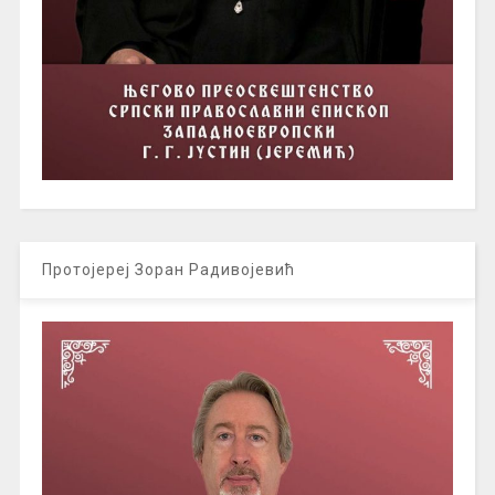
Протојереј Зоран Радивојевић