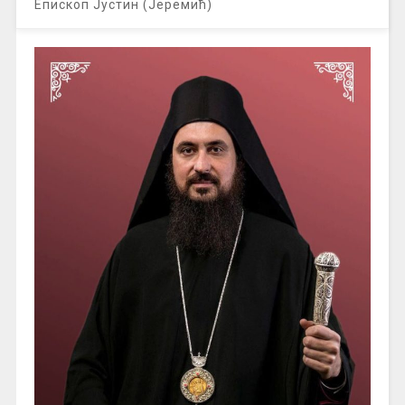
Епископ Јустин (Јеремић)