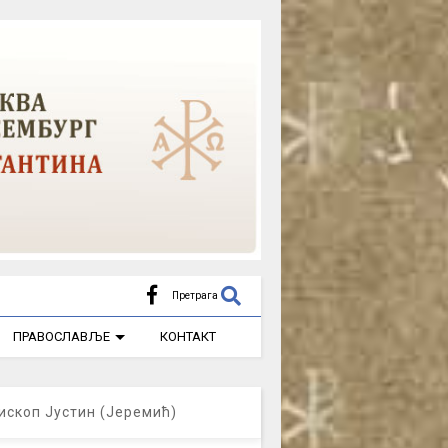
Претрага
ПРАВОСЛАВЉЕ
КОНТАКТ
ископ Јустин (Јеремић)