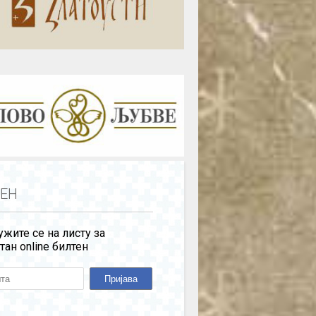
ЕН
жите се на листу за
тан online билтен