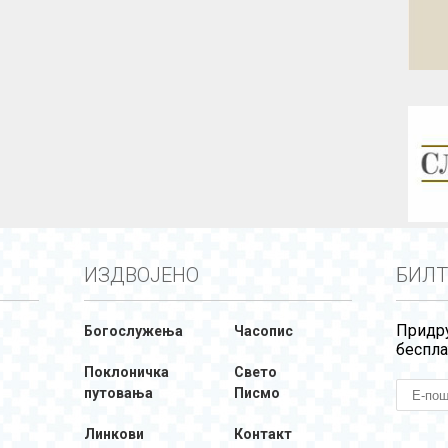
ИЗДВОЈЕНО
БИЛТ
Придру
Богослужења
Часопис
беспла
Поклоничка
Свето
путовања
Писмо
Линкови
Контакт