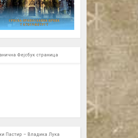
анична Фејсбук страница
хи Пастир – Владика Лука