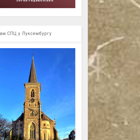
ам СПЦ у Луксембургу