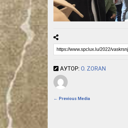
АУТОР:
O. ZORAN
← Previous Media