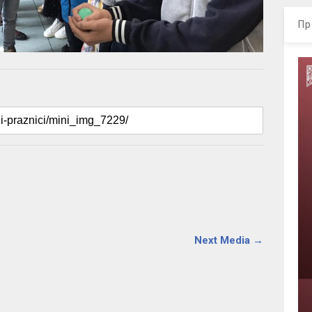
Пр
Next Media →