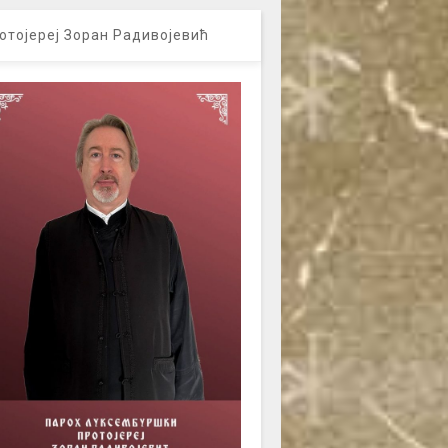
отојереј Зоран Радивојевић