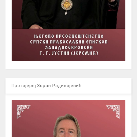
Протојереј Зоран Радивојевић