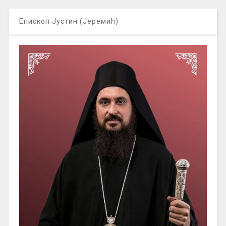
Епископ Јустин (Јеремић)