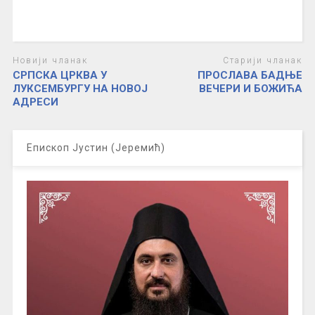
Новији чланак
Старији чланак
СРПСКА ЦРКВА У
ПРОСЛАВА БАДЊЕ
ЛУКСЕМБУРГУ НА НОВОЈ
ВЕЧЕРИ И БОЖИЋА
АДРЕСИ
Епископ Јустин (Јеремић)