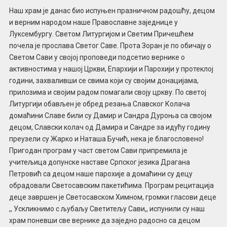
Наш храм је данас био испуњен празничном радошћу, децом
и верним народом наше Православне заједнице у
Луксембургу. Светом Литургијом и Светим Причешћем
почела је прослава Светог Саве. Прота Зоран је по обичају о
Светом Сави у својој проповеди подсетио вернике о
активностима у нашој Цркви, Епархији и Парохији у протеклој
години, захваливши се свима који су својим донацијама,
прилозима и својим радом помагали своју цркву. По светој
Литургији обављен је обред резања Славског Колача
домаћини Славе били су Дамир и Сандра Дуроња са својом
децом, Славски колач од Дамира и Сандре за идућу годину
преузели су Жарко и Наташа Бучић, нека је благословено!
Пригодан програм у част светом Сави припремила је
учитељица допунске наставе Српског језика Драгана
Петровић са децом наше парохије а домаћини су децу
обрадовали Светосавским пакетићима. Програм рецитација
деце завршен је Светосавском Химном, громки гласови деце
,, Ускликнимо с љубаљу Светитељу Сави,, испунили су наш
храм поневши све вернике да заједно радосно са децом