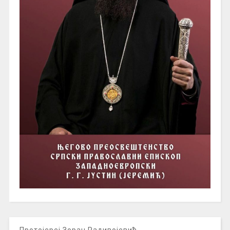
Протојереј Зоран Радивојевић