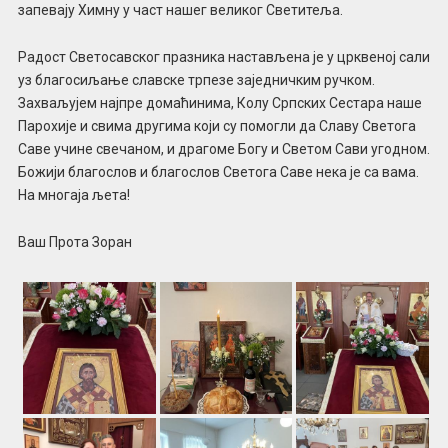
запевају Химну у част нашег великог Светитеља.
Радост Светосавског празника настављена је у црквеној сали
уз благосиљање славске трпезе заједничким ручком.
Захваљујем најпре домаћинима, Колу Српских Сестара наше
Парохије и свима другима који су помогли да Славу Светога
Саве учине свечаном, и драгоме Богу и Светом Сави угодном.
Божији благослов и благослов Светога Саве нека је са вама.
На многаја љета!
Ваш Прота Зоран