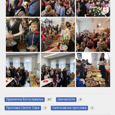
Празнична Богослужења
свечаности
47
4
Прослава Светог Саве
Светосавска прослава
1
1