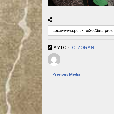
АУТОР:
O. ZORAN
← Previous Media