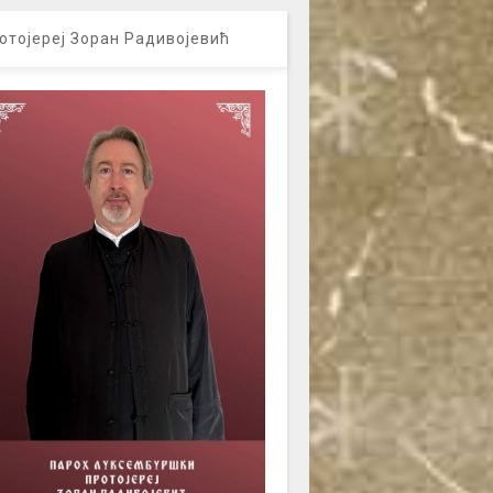
отојереј Зоран Радивојевић