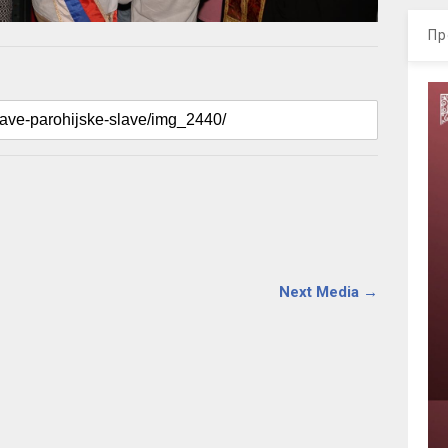
Пр
Next Media →