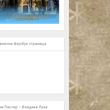
анична Фејсбук страница
хи Пастир – Владика Лука