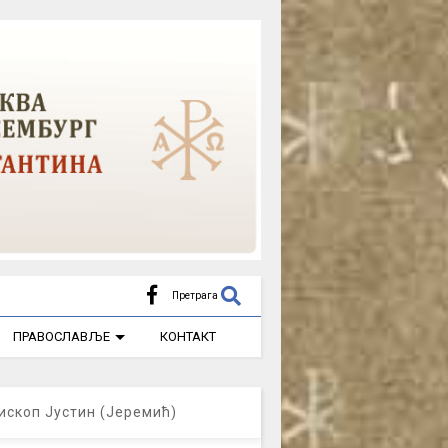
Претрага
ПРАВОСЛАВЉЕ
КОНТАКТ
ископ Јустин (Јеремић)