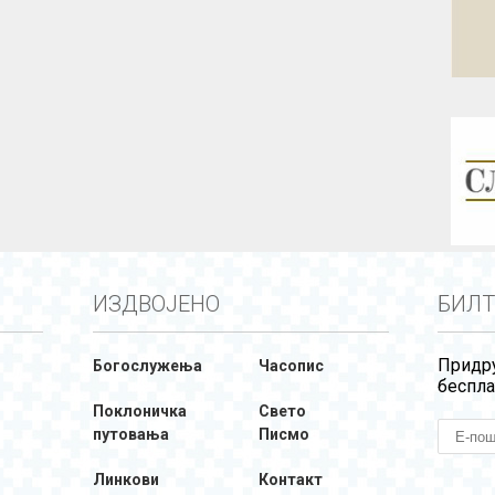
ИЗДВОЈЕНО
БИЛТ
Придру
Богослужења
Часопис
беспла
Поклоничка
Свето
путовања
Писмо
Линкови
Контакт