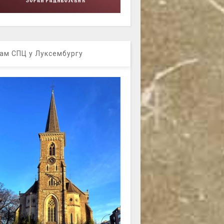
ам СПЦ у Луксембургу