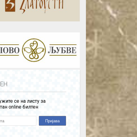
ЕН
жите се на листу за
тан online билтен