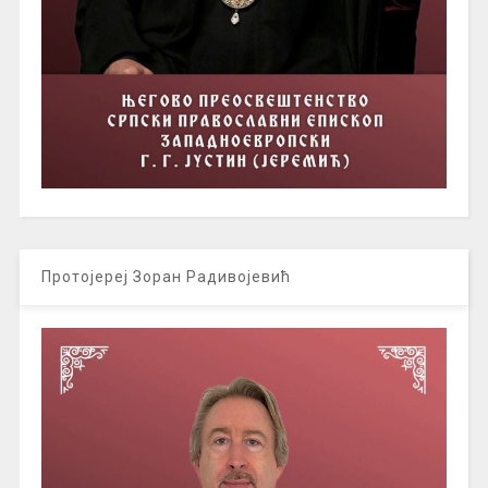
Протојереј Зоран Радивојевић