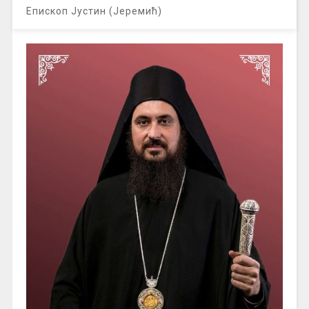
Епископ Јустин (Јеремић)