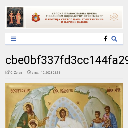
cbe0bf337fd3cc144fa2
O. Zoran
април 10, 2023 21:51