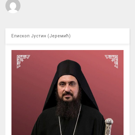
Епископ Јустин (Јеремић)