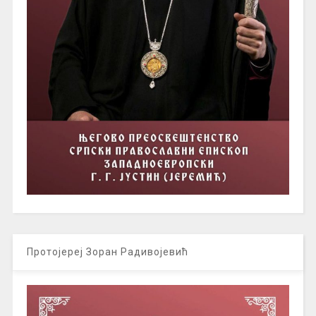
Протојереј Зоран Радивојевић