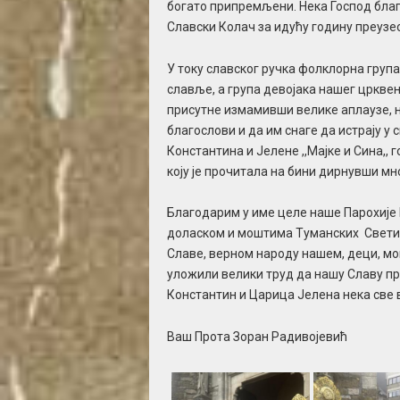
богато припремљени. Нека Господ бла
Славски Колач за идућу годину преузео
У току славског ручка фолклорна група 
славље, а група девојака нашег цркве
присутне измамивши велике аплаузе, нек
благослови и да им снаге да истрају у 
Константина и Јелене ,,Мајке и Сина,,
коју је прочитала на бини дирнувши мн
Благодарим у име целе наше Парохије 
доласком и моштима Туманских Свети
Славе, верном народу нашем, деци, мом
уложили велики труд да нашу Славу пр
Константин и Царица Јелена нека све 
Ваш Прота Зоран Радивојевић