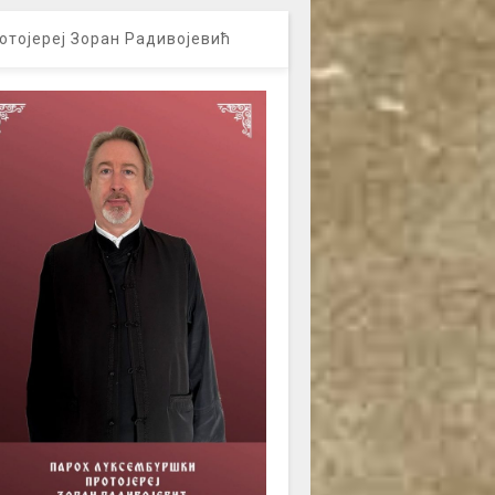
отојереј Зоран Радивојевић