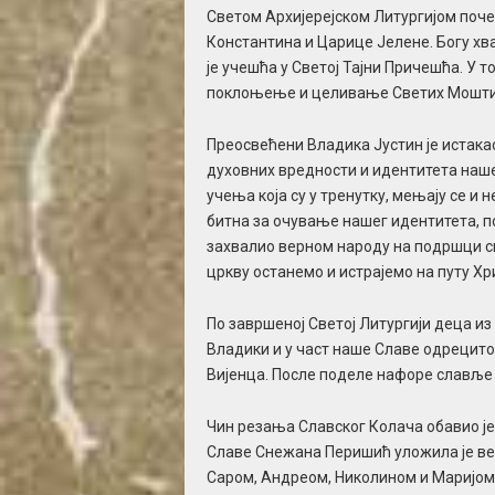
Светом Архијерејском Литургијом поче
Константина и Царице Јелене. Богу хва
је учешћа у Светој Тајни Причешћа. У т
поклоњење и целивање Светих Мошти
Преосвећени Владика Јустин је истакао
духовних вредности и идентитета нашег
учења која су у тренутку, мењају се и н
битна за очување нашег идентитета, п
захвалио верном народу на подршци свој
цркву останемо и истрајемо на путу Хр
По завршеној Светој Литургији деца из
Владики и у част наше Славе одрецито
Вијенца. После поделе нафоре славље 
Чин резања Славског Колача обавио ј
Славе Снежана Перишић уложила је вел
Саром, Андреом, Николином и Маријом,