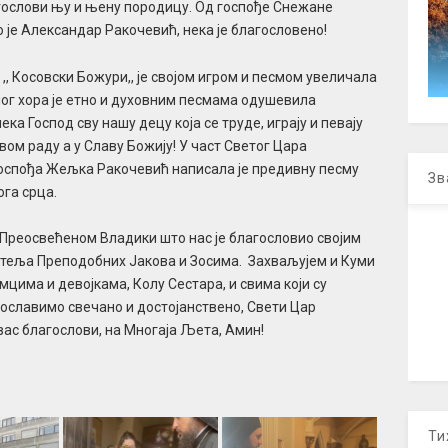
гослови њу и њену породицу. Од госпође Снежане
 је Александар Ракочевић, нека је благословено!
,, Косовски Божури,, је својом игром и песмом увеличала
ног хора је етно и духовним песмама одушевила
а Господ сву нашу децу која се труде, играју и певају
свом раду а у Славу Божију! У част Светог Цара
 госпођа Жељка Ракочевић написала је предивну песму
Зв
ога срца.
Преосвећеном Владики што нас је благословио својим
теља Преподобних Јакова и Зосима. Захваљујем и Куми
цима и девојкама, Колу Сестара, и свима који су
ославимо свечано и достојанствено, Свети Цар
вас благослови, на Многаја Љета, Амин!
Ти