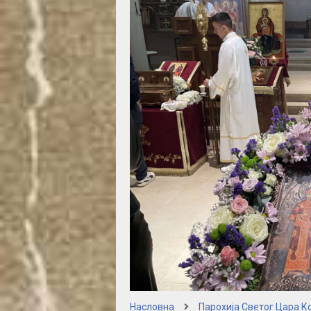
Насловна
Парохија Светог Цара К