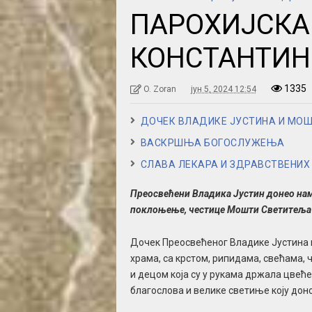
ПАРОХИЈСКА
КОНСТАНТИН
1335
O. Zoran
јун 5, 2024 12:54
ДОЧЕК ВЛАДИКЕ ЈУСТИНА И МО
ВАСКРШЊА БОГОСЛУЖЕЊА
СЛАВА ЛЕКАРА И ЗДРАВСТВЕНИХ
Преосвећени Владика Јустин донео нам 
поклоњење, честице Мошти Светитеља 
Дочек Преосвећеног Владике Јустина 
храма, са крстом, рипидама, свећама,
и децом која су у рукама држала цвеће
благослова и велике светиње коју доно