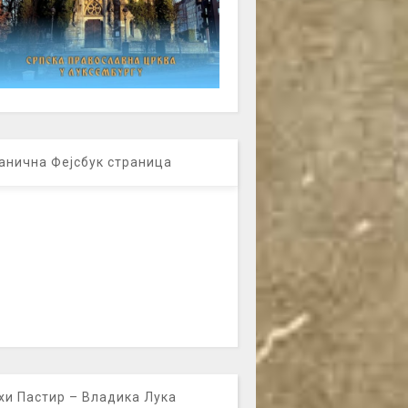
анична Фејсбук страница
хи Пастир – Владика Лука