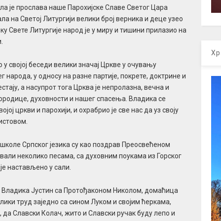
ла је прослава наше Парохијске Славе Светог Цара
ла на Светој Литургији велики број верника и деце узео
оку Свете Литургије народ је у миру и тишини прилазио на
.
Хр
 у својој беседи велики значај Цркве у очувању
 народа, у односу на разне партије, покрете, доктрине и
естају, а насупрот тога Црква је непролазна, вечна и
ородице, духовности и нашег спасења. Владика се
ој цркви и парохији, и охрабрио је све нас да уз своју
истовом.
 школе Српског језика су као поздрав Преосвећеном
вали неколико песама, са духовним поукама из Горског
је настављено у сали.
е Владика Јустин са Протођаконом Николом, домаћица
ики труд заједно са сином Луком и својим ћеркама,
 да Славски Колач, жито и Славски ручак буду лепо и