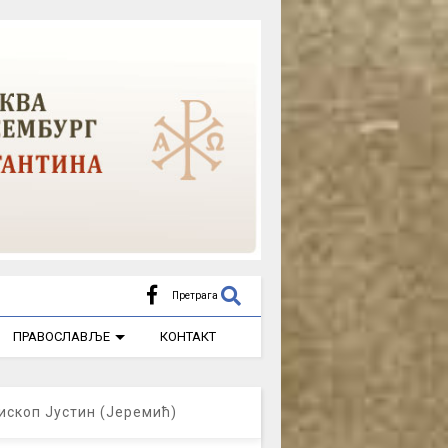
Претрага
ПРАВОСЛАВЉЕ
КОНТАКТ
ископ Јустин (Јеремић)