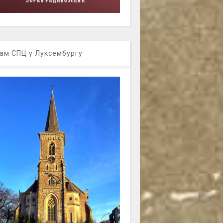
ам СПЦ у Луксембургу