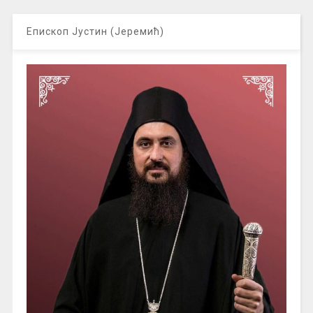
Епископ Јустин (Јеремић)