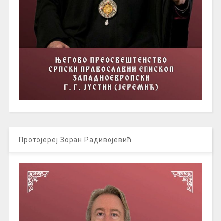
Протојереј Зоран Радивојевић