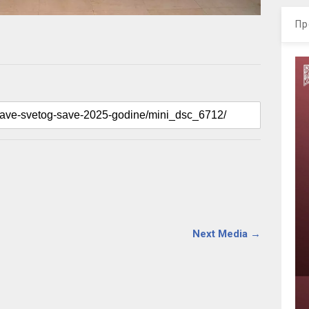
Пр
Next Media →