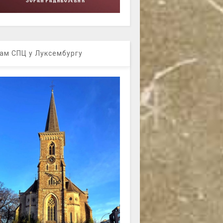
ам СПЦ у Луксембургу