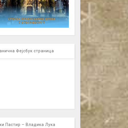
анична Фејсбук страница
хи Пастир – Владика Лука