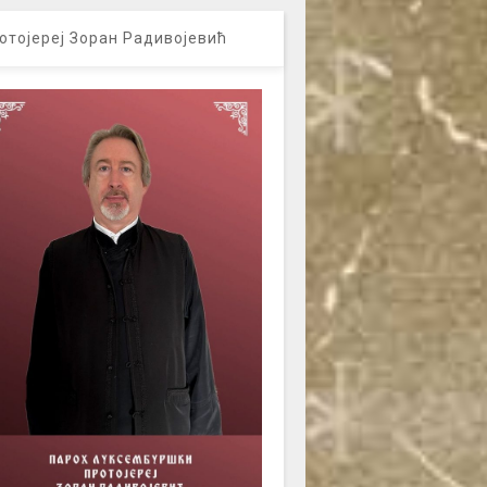
отојереј Зоран Радивојевић