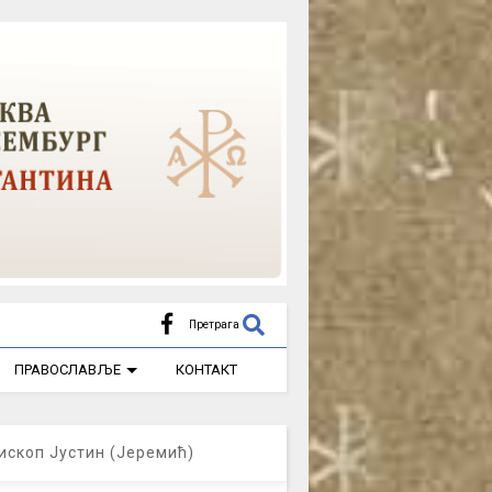
Претрага
ПРАВОСЛАВЉЕ
КОНТАКТ
ископ Јустин (Јеремић)