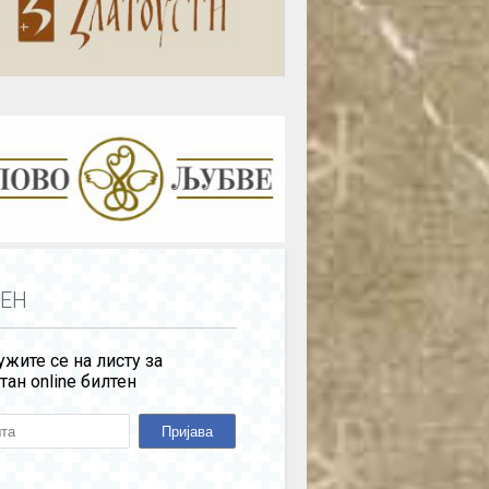
ЕН
жите се на листу за
тан online билтен