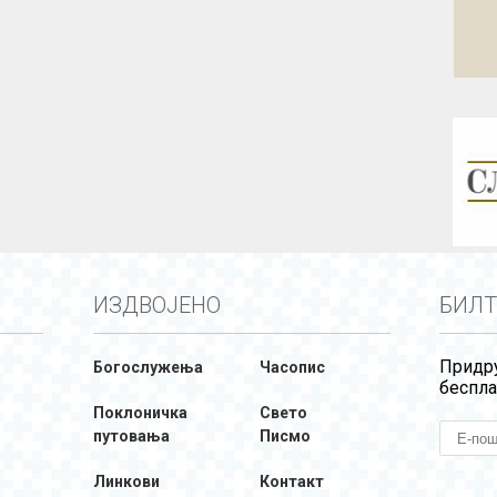
ИЗДВОЈЕНО
БИЛТ
Придру
Богослужења
Часопис
беспла
Поклоничка
Свето
путовања
Писмо
Линкови
Контакт