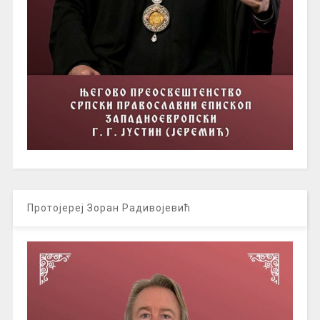
Протојереј Зоран Радивојевић