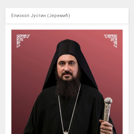
Епископ Јустин (Јеремић)