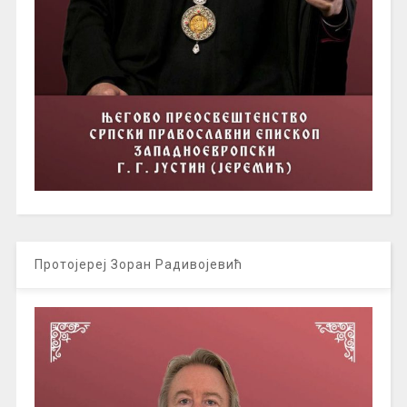
Протојереј Зоран Радивојевић