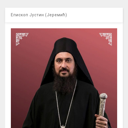
Епископ Јустин (Јеремић)