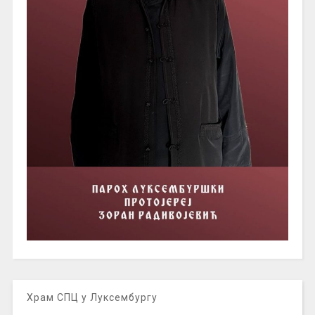
Храм СПЦ у Луксембургу