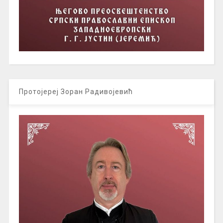
Протојереј Зоран Радивојевић