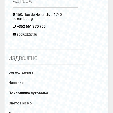
АДРЕСА
150, Rue de Hollerich, L-1740,
Luxembourg
+352 661 370 700
spclux@pt.lu
ИЗДВОЈЕНО
Богослужења
Часопис
Поклоничка путовања
Свето Писмо