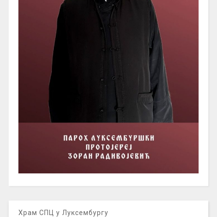
Храм СПЦ у Луксембургу