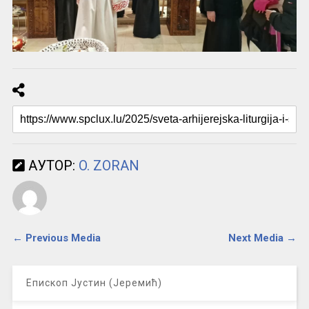
АУТОР:
O. ZORAN
← Previous Media
Next Media →
Епископ Јустин (Јеремић)