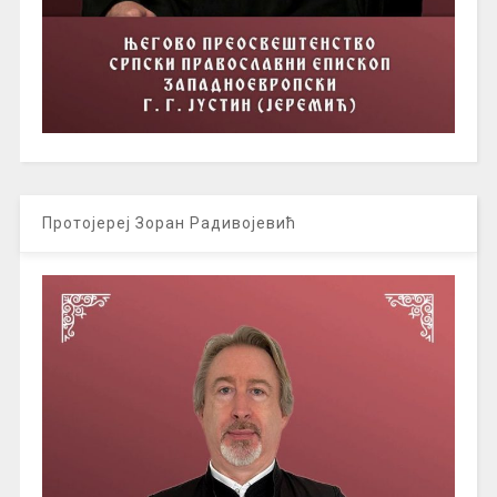
Протојереј Зоран Радивојевић