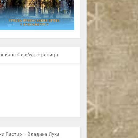
анична Фејсбук страница
хи Пастир – Владика Лука