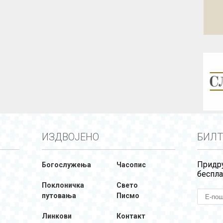
ИЗДВОЈЕНО
БИЛТ
Придру
Богослужења
Часопис
беспла
Поклоничка
Свето
путовања
Писмо
Линкови
Контакт