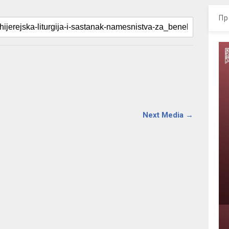
Пр
Next Media →