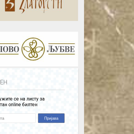
ЕН
жите се на листу за
тан online билтен