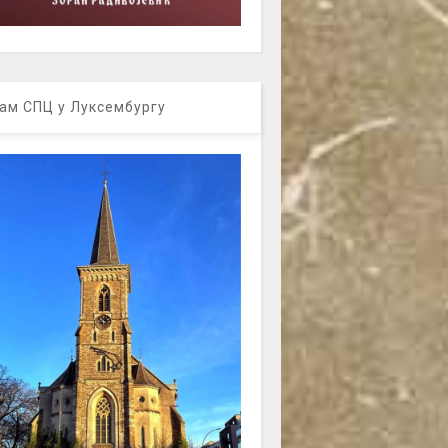
ам СПЦ у Луксембургу