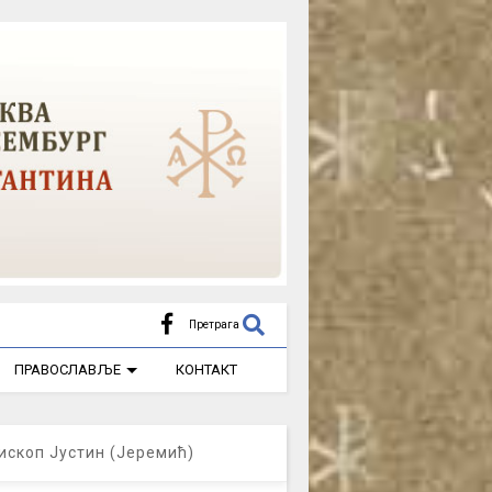
Претрага
ПРАВОСЛАВЉЕ
КОНТАКТ
ископ Јустин (Јеремић)