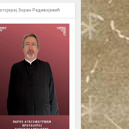
отојереј Зоран Радивојевић