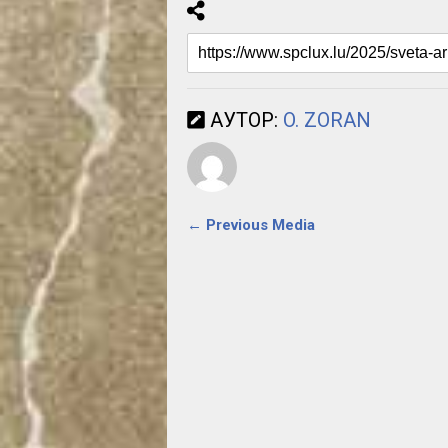
АУТОР:
O. ZORAN
← Previous Media