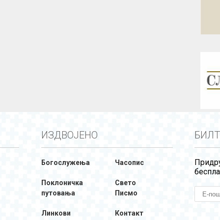
ИЗДВОЈЕНО
БИЛТ
Придру
Богослужења
Часопис
беспла
Поклоничка
Свето
путовања
Писмо
Линкови
Контакт