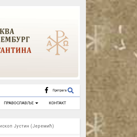
Претрага
ПРАВОСЛАВЉЕ
КОНТАКТ
ископ Јустин (Јеремић)