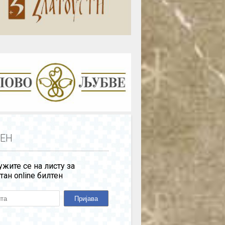
ЕН
жите се на листу за
тан online билтен