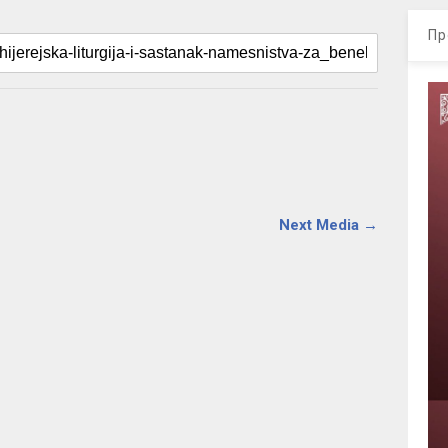
Пр
Next Media →