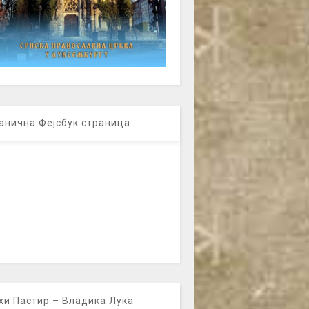
анична Фејсбук страница
хи Пастир – Владика Лука