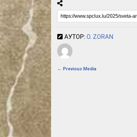
АУТОР:
O. ZORAN
← Previous Media