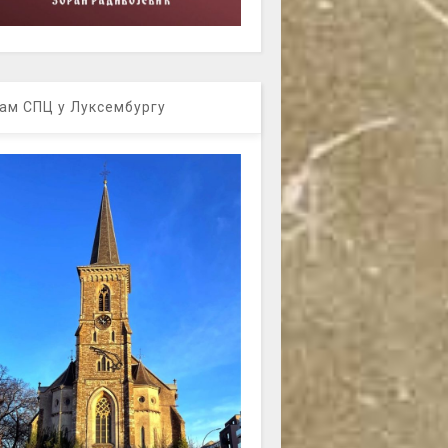
ам СПЦ у Луксембургу