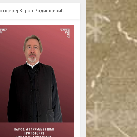
отојереј Зоран Радивојевић