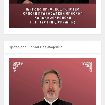
Протојереј Зоран Радивојевић