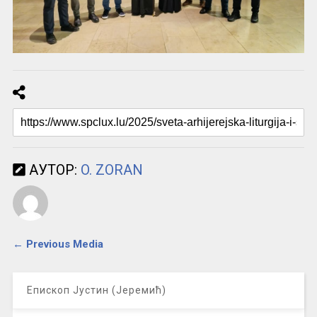
АУТОР:
O. ZORAN
← Previous Media
Епископ Јустин (Јеремић)