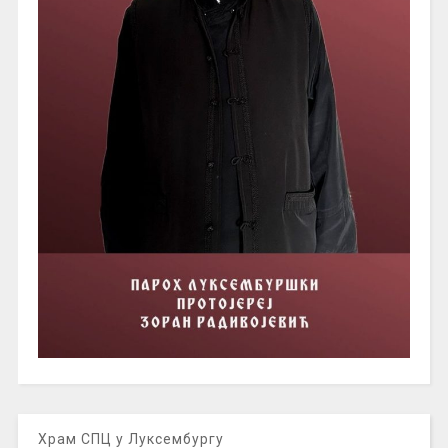
Храм СПЦ у Луксембургу